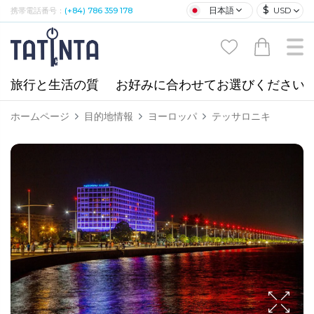
$
日本語
USD
携帯電話番号：
(+84) 786 359 178
旅行と生活の質
お好みに合わせてお選びください
ホームページ
目的地情報
ヨーロッパ
テッサロニキ