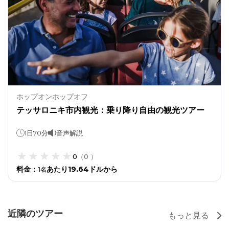
ホップオンホップオフ
テッサロニキ市内観光：乗り降り自由の観光ツアー
1日70分
音声解説
0
（
0
）
料金
：
あたり19.64ドルから
1
名
近隣のツアー
もっと見る