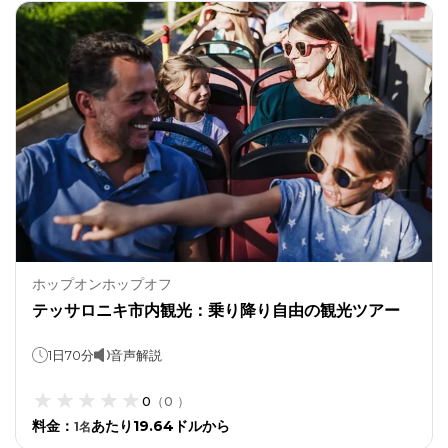
ホップオンホップオフ
テッサロニキ市内観光：乗り降り自由の観光ツアー
1日70分
音声解説
0
（
0
）
料金
：
あたり19.64ドルから
1
名