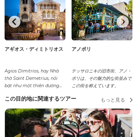
アギオス・ディミトリオス
アノポリ
Agios Dimitrios, hay Nhà
テッサロニキの旧市街、アノ・
thờ Saint Demetrius, nổi
ポリは、その魅力的な街並みで
bật như một thiên đường...
この街を称えています。
この目的地に関連するツアー
もっと見る