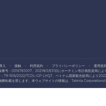
導入
接触
利用規約
プライバシーポリシー
運用規
番号：0316781007、2021年3月31日にホーチミン市計画投資局に
9-1516/2022/TCDL-GP LHQT、ベトナム国家観光総局により20
ration。無断転載を禁じます。本ウェブサイトの情報は、Tatinta Corpo