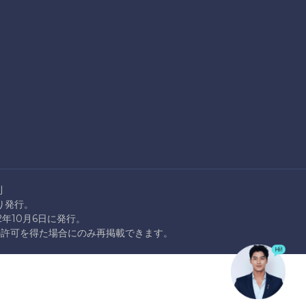
則
より発行。
22年10月6日に発行。
rationの許可を得た場合にのみ再掲載できます。