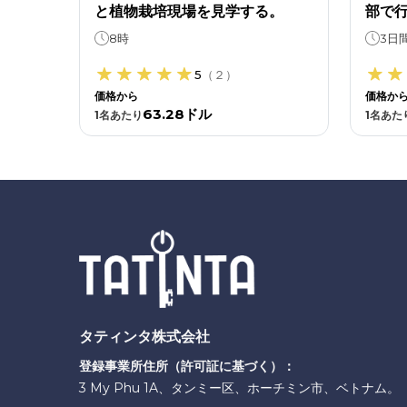
と植物栽培現場を見学する。
部で行
見学ツ
8時
3日
ら一
5
（
２
）
価格から
価格か
63.28ドル
1
名あたり
1
名あた
タティンタ株式会社
登録事業所住所（許可証に基づく）：
3 My Phu 1A、タンミー区、ホーチミン市、ベトナム。