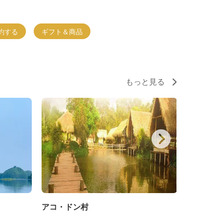
約する
ギフト＆商品
もっと見る
アコ・ドン村
トゥイテ