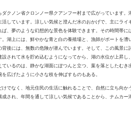
らダクノン省クロンノー県クアンフー村まで広がっています。
生活しています。涼しい気候と澄んだ水のおかげで、主にライ
れば、夢のような幻想的な景色を体験できます。その時間帯に
す。湖上には、鮮やかな青と白の養殖場と、漁師がボートを漕
の背後には、無数の危険が潜んでいます。そして、この風景に
建設されて水を貯め込むようになってから、湖の水位が上昇し
えているのは、静かな湖面にぽつんと立つ、葉を落としたむき
腕を広げたように小さな枝を伸ばすものもある。
だけでなく、地元住民の生活に触れることで、自然に立ち向か
構成され、年間を通して涼しい気候であることから、ナムカー