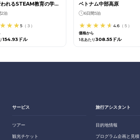
われるSTEAM教育の学校
ベトナム中部高原
アー ― 玄武岩質の土壌か
間2泊
6日間5泊
杯のコーヒーまで。
5
（
３
）
4.6
（
５
）
ら
価格から
154.93ドル
308.55ドル
り
1
名あたり
サービス
旅行アシスタント
ツアー
目的地情報
観光チケット
プログラム企画と見積