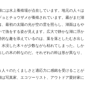
湖には水上養殖場が点在しています。地元の人々は
ギョとチョウザメが養殖されています。霧がまだ湖
は、最初の太陽の光が空の雲を照らし、湖面はもや
いで漁をする姿が見えます。広大で静かな湖に浮か
詩的な趣を添えているのは、葉を落としたむき出し
、水没した木々が少数ながら枯れてしまった。しか
出しの木の幹なのだ。それぞれの幹は形が異なり、
う人々のたくましさと適応力に感銘を受けることが
湖は写真家、エコツーリスト、アウトドア愛好家に