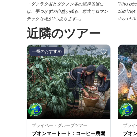
m thành
「ダクラク省とダクノン省の境界地域に
“Khu bảo
50km về
は、手つかずの自然が残る、雄大でロマン
của Việt
.
チックな滝が2つあります…」
duy nhất
近隣のツアー
一番のおすすめ
プライベートグループツアー
プライ
ブオンマートート：コーヒー農園
ブオ