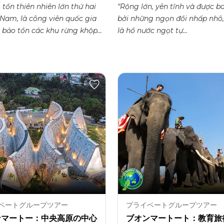
 tồn thiên nhiên lớn thứ hai
“Rộng lớn, yên tĩnh và được 
 Nam, là công viên quốc gia
bởi những ngọn đồi nhấp nhô,
 bảo tồn các khu rừng khộp...
là hồ nước ngọt tự...
ベートグループツアー
プライベートグループツアー
ンマートー：中央高原の中心
ブオンマートート：教育旅行