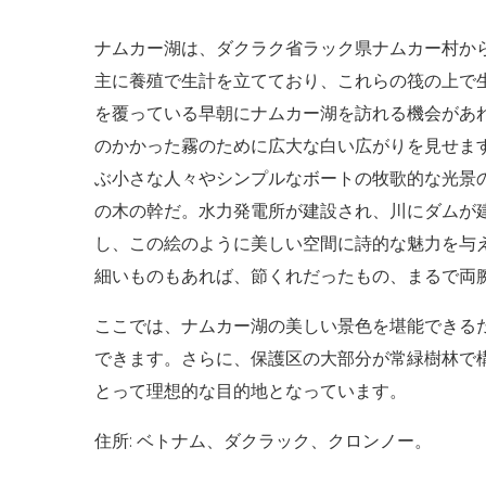
ナムカー湖は、ダクラク省ラック県ナムカー村か
主に養殖で生計を立てており、これらの筏の上で
を覆っている早朝にナムカー湖を訪れる機会があ
のかかった霧のために広大な白い広がりを見せま
ぶ小さな人々やシンプルなボートの牧歌的な光景
の木の幹だ。水力発電所が建設され、川にダムが
し、この絵のように美しい空間に詩的な魅力を与
細いものもあれば、節くれだったもの、まるで両
ここでは、ナムカー湖の美しい景色を堪能できる
できます。さらに、保護区の大部分が常緑樹林で
とって理想的な目的地となっています。
住所: ベトナム、ダクラック、クロンノー。