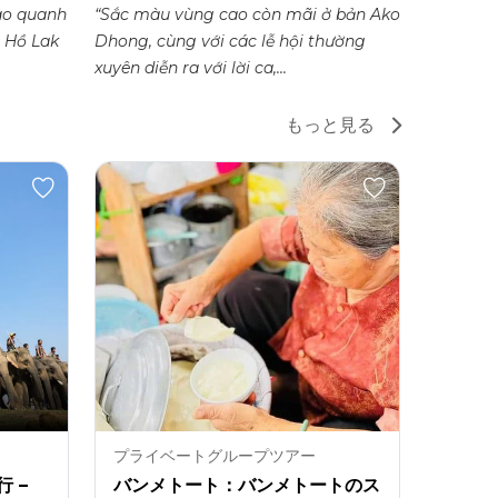
bao quanh
“Sắc màu vùng cao còn mãi ở bản Ako
“Một cản
 Hồ Lak
Dhong, cùng với các lễ hội thường
muôn vàn
xuyên diễn ra với lời ca,...
và những 
もっと見る
プライベートグループツアー
 –
バンメトート：バンメトートのス