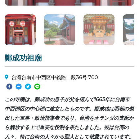
鄭成功祖廟
台湾台南市中西区中義路二段36号 700
この寺院は、鄭成功の息子が父を偲んで1663年に台南市
中西部区の中心部に建立したものです。鄭成功は明朝の傑
出した軍事・政治指導者であり、台湾をオランダの支配か
ら解放する上で重要な役割を果たしました。彼は台湾の
人々、特に台南の人々から聖人として敬愛されています。