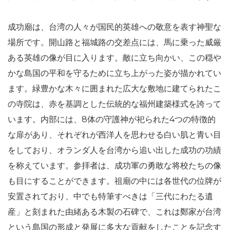
成功廟は、台湾の人々が国民的英雄への敬意を表す神聖な
場所です。開山路と福城路の交差点には、馬に乗った威厳
ある英雄の像が目に入ります。敵に立ち向かい、この穏や
かな島国の平和を守るために立ち上がった姿が描かれてい
ます。緑豊かな木々に囲まれた広大な敷地に建てられたこ
の寺院は、赤を基調とした伝統的な福州建築様式を誇って
います。内部には、8体の守護神が祀られた4つの特徴的
な扉があり、それぞれが西洋人を思わせる白い肌と青い目
をしており、オランダ人を台湾から追い出した成功の功績
を称えています。参拝者は、成功軍の勇敢な将校たちの像
も目にすることができます。祖廟の中には各世代の位牌が
安置されており、中でも特筆すべきは「三代にわたる遺
産」と刻まれた由緒ある木製の石碑で、これは鄭家が台湾
という島国の形成と発展に多大な貢献をしたことを記念す