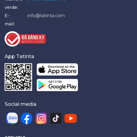
verde:
E-
info@tatinta.com
mail:
App Tatinta
Social media