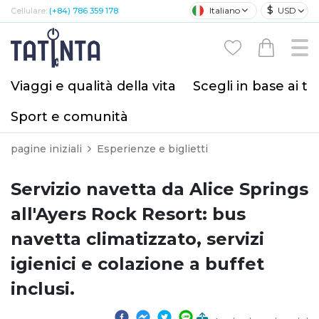
$
Italiano
USD
Cellulare:
(+84) 786 359 178
Viaggi e qualità della vita
Scegli in base ai tu
Sport e comunità
pagine iniziali
Esperienze e biglietti
Servizio navetta da Alice Springs
all'Ayers Rock Resort: bus
navetta climatizzato, servizi
igienici e colazione a buffet
inclusi.