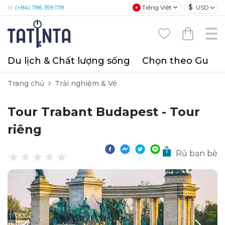
$
Tiếng Việt
USD
M:
(+84) 786 359 178
Du lịch & Chất lượng sống
Chọn theo Gu
T
Trang chủ
Trải nghiệm & Vé
Tour Trabant Budapest - Tour
riêng
Rủ bạn bè