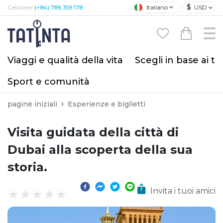
$
Italiano
USD
Cellulare:
(+84) 786 359 178
Viaggi e qualità della vita
Scegli in base ai tu
Sport e comunità
pagine iniziali
Esperienze e biglietti
Visita guidata della città di
Dubai alla scoperta della sua
storia.
Invita i tuoi amici