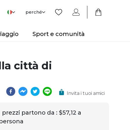
perché
viaggio
Sport e comunità
a città di
Invita i tuoi amici
I prezzi partono da
:
$57,12 a
persona