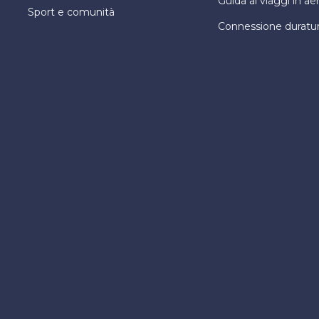
Guida ai viaggi in ae
Sport e comunità
Connessione duratu