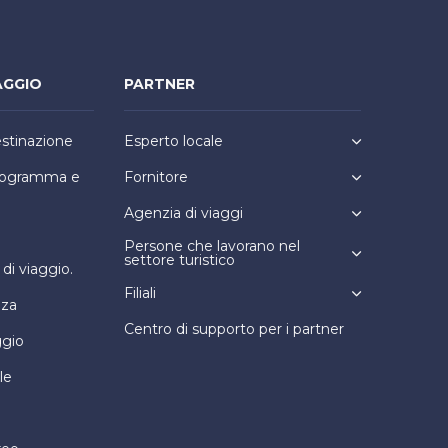
AGGIO
PARTNER
estinazione
Esperto locale
programma e
Fornitore
Agenzia di viaggi
Persone che lavorano nel
settore turistico
i viaggio.
Filiali
nza
Centro di supporto per i partner
ggio
le