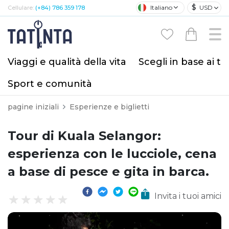
$
Italiano
USD
Cellulare:
(+84) 786 359 178
Viaggi e qualità della vita
Scegli in base ai tu
Sport e comunità
pagine iniziali
Esperienze e biglietti
Tour di Kuala Selangor:
esperienza con le lucciole, cena
a base di pesce e gita in barca.
Invita i tuoi amici