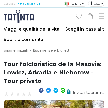
$
Italiano
USD
Cellulare:
(+84) 786 359 178
Viaggi e qualità della vita
Scegli in base ai tu
Sport e comunità
pagine iniziali
Esperienze e biglietti
Tour folcloristico della Masovia:
Lowicz, Arkadia e Nieborow -
Tour privato
Invita i tuoi amici