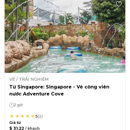
VÉ / TRẢI NGHIỆM
Từ Singapore: Singapore - Vé công viên
nước Adventure Cove
2 giờ
5
(
2
)
Giá từ
$ 31.22
/
khách