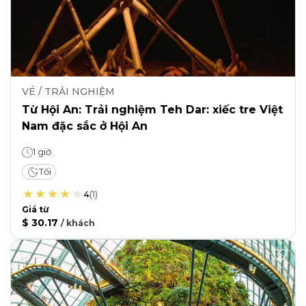
VÉ / TRẢI NGHIỆM
Từ Hội An: Trải nghiệm Teh Dar: xiếc tre Việt
Nam đặc sắc ở Hội An
1 giờ
Tối
4
(
1
)
Giá từ
$ 30.17
/
khách