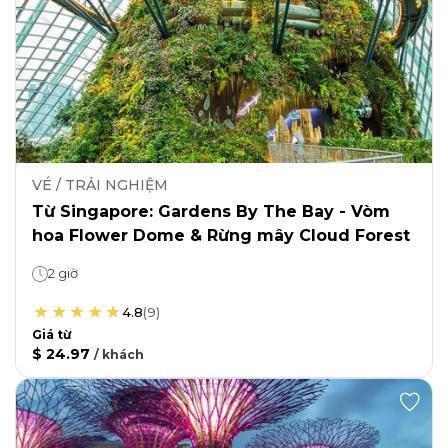
VÉ / TRẢI NGHIỆM
Từ Singapore: Gardens By The Bay - Vòm
hoa Flower Dome & Rừng mây Cloud Forest
2 giờ
4.8
(
9
)
Giá từ
$ 24.97
/
khách