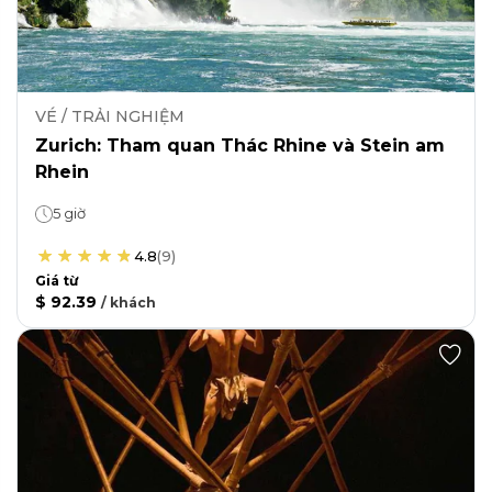
VÉ / TRẢI NGHIỆM
Zurich: Tham quan Thác Rhine và Stein am
Rhein
5 giờ
4.8
(
9
)
Giá từ
$ 92.39
/
khách