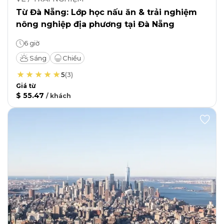
Từ Đà Nẵng: Lớp học nấu ăn & trải nghiệm
nông nghiệp địa phương tại Đà Nẵng
6 giờ
Sáng
Chiều
5
(
3
)
Giá từ
$ 55.47
/
khách