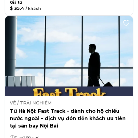
Giá từ
$ 35.4
/
khách
VÉ / TRẢI NGHIỆM
Từ Hà Nội: Fast Track - dành cho hộ chiếu
nước ngoài - dịch vụ đón tiễn khách ưu tiên
tại sân bay Nội Bài
0 giờ 30 phút