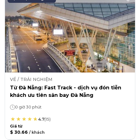
VÉ / TRẢI NGHIỆM
Từ Đà Nẵng: Fast Track - dịch vụ đón tiễn
khách ưu tiên sân bay Đà Nẵng
0 giờ 30 phút
4.7
(
15
)
Giá từ
$ 30.66
/
khách