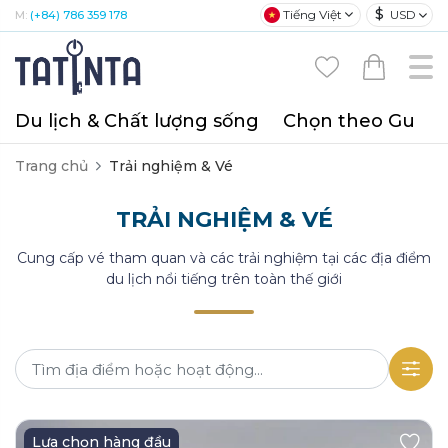
$
Tiếng Việt
USD
M:
(+84) 786 359 178
Du lịch & Chất lượng sống
Chọn theo Gu
T
Trang chủ
Trải nghiệm & Vé
TRẢI NGHIỆM & VÉ
Cung cấp vé tham quan và các trải nghiệm tại các địa điểm
du lịch nổi tiếng trên toàn thế giới
Lựa chọn hàng đầu