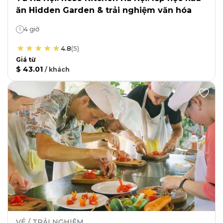
ăn Hidden Garden & trải nghiệm văn hóa
4 giờ
4.8
(
5
)
Giá từ
$ 43.01
/
khách
VÉ / TRẢI NGHIỆM