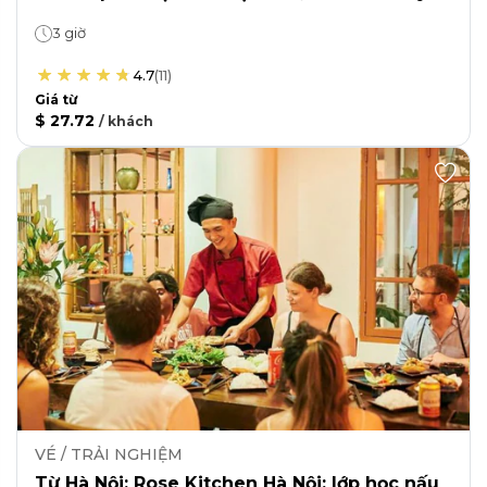
3 giờ
4.7
(
11
)
Giá từ
$ 27.72
/
khách
VÉ / TRẢI NGHIỆM
Từ Hà Nội: Rose Kitchen Hà Nội: lớp học nấu