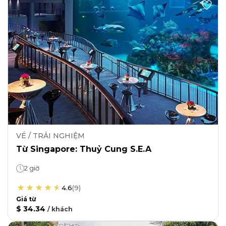
VÉ / TRẢI NGHIỆM
Từ Singapore: Thuỷ Cung S.E.A
2 giờ
4.6
(
9
)
Giá từ
$ 34.34
/
khách