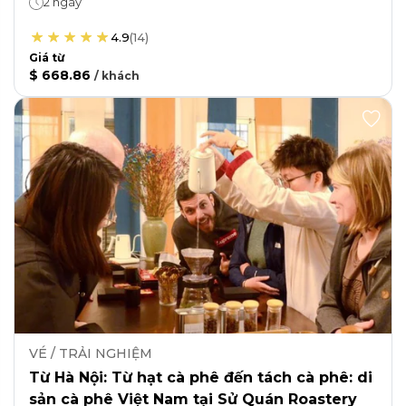
2 ngày
4.9
(
14
)
Giá từ
$ 668.86
/
khách
VÉ / TRẢI NGHIỆM
Từ Hà Nội: Từ hạt cà phê đến tách cà phê: di
sản cà phê Việt Nam tại Sử Quán Roastery