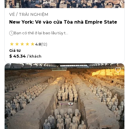
VÉ / TRẢI NGHIỆM
New York: Vé vào cửa Tòa nhà Empire State
Bạn có thể ở lại bao lâu tùy thích!
4.8
(
12
)
Giá từ
$ 45.34
/
khách