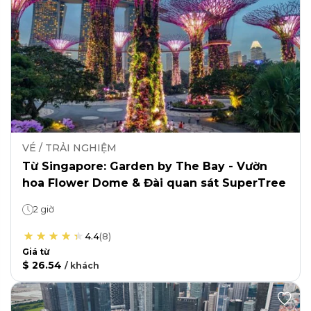
VÉ / TRẢI NGHIỆM
Từ Singapore: Garden by The Bay - Vườn
hoa Flower Dome & Đài quan sát SuperTree
2 giờ
4.4
(
8
)
Giá từ
$ 26.54
/
khách