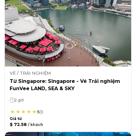
VÉ / TRẢI NGHIỆM
Từ Singapore: Singapore - Vé Trải nghiệm
FunVee LAND, SEA & SKY
2 giờ
5
(
1
)
Giá từ
$ 72.58
/
khách