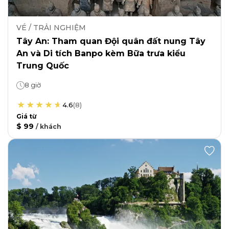
VÉ / TRẢI NGHIỆM
Tây An: Tham quan Đội quân đất nung Tây
An và Di tích Banpo kèm Bữa trưa kiểu
Trung Quốc
8 giờ
4.6
(
8
)
Giá từ
$ 99
/
khách