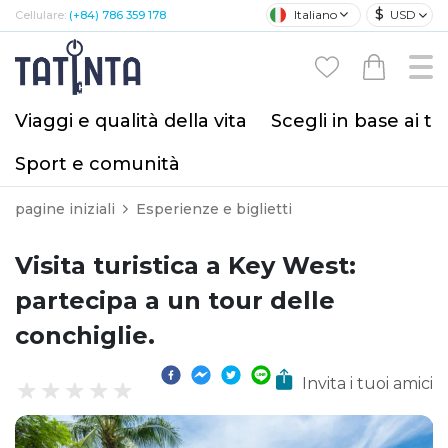
$
Italiano
USD
Cellulare:
(+84) 786 359 178
Viaggi e qualità della vita
Scegli in base ai tu
Sport e comunità
pagine iniziali
Esperienze e biglietti
Visita turistica a Key West:
partecipa a un tour delle
conchiglie.
Invita i tuoi amici