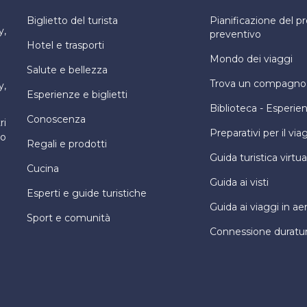
Biglietto del turista
Pianificazione del 
y,
preventivo
Hotel e trasporti
Mondo dei viaggi
Salute e bellezza
Trova un compagno d
y,
Esperienze e biglietti
Biblioteca - Esperie
Conoscenza
ri
Preparativi per il via
ro
Regali e prodotti
Guida turistica virtua
Cucina
Guida ai visti
Esperti e guide turistiche
Guida ai viaggi in ae
Sport e comunità
Connessione duratu