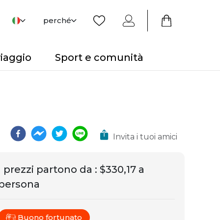
perché
viaggio
Sport e comunità
Invita i tuoi amici
I prezzi partono da
:
$330,17 a
persona
Buono fortunato