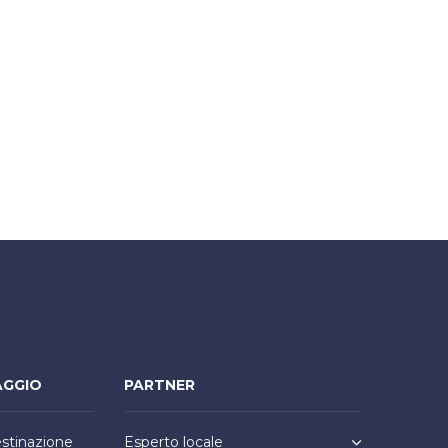
AGGIO
PARTNER
estinazione
Esperto locale