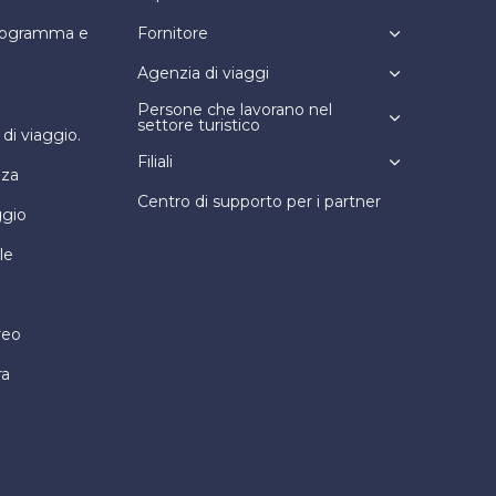
programma e
Fornitore
Agenzia di viaggi
Persone che lavorano nel
settore turistico
i viaggio.
Filiali
nza
Centro di supporto per i partner
ggio
le
reo
ra