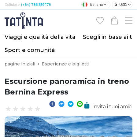
$
Italiano
USD
Cellulare:
(+84) 786 359 178
Viaggi e qualità della vita
Scegli in base ai tu
Sport e comunità
pagine iniziali
Esperienze e biglietti
Escursione panoramica in treno
Bernina Express
Invita i tuoi amici