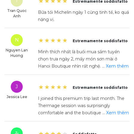
T
Estremamente soddisfatto
Tran Quoc
Bữa tối Michelin ngày 1 cũng tinh tế, ko quá
Anh
nặng vị.
N
Estremamente soddisfatto
Nguyen Lan
Mình thích nhất là buổi mua sắm tuyển
Huong
chọn trưa ngày 2, mấy món sơn mài ở
Hanoi Boutique nhìn rất nghệ.
...
Xem thêm
J
Estremamente soddisfatto
Jessica Lee
I joined this premium trip last month. The
Thermage session was surprisingly
comfortable and the boutique
...
Xem thêm
み