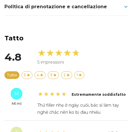
Politica di prenotazione e cancellazione
Tatto
4.8
5
impressioni
Tutto
5
4
3
2
1
M
Estremamente soddisfatto
Mĩ mĩ
Thử filler nhẹ ở ngày cuối, bác sĩ làm tay
nghề chắc nên ko bị đau nhiều