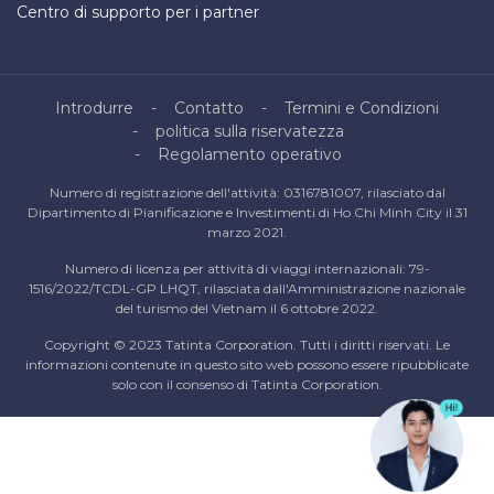
Centro di supporto per i partner
Introdurre
Contatto
Termini e Condizioni
politica sulla riservatezza
Regolamento operativo
Numero di registrazione dell'attività: 0316781007, rilasciato dal
Dipartimento di Pianificazione e Investimenti di Ho Chi Minh City il 31
marzo 2021.
Numero di licenza per attività di viaggi internazionali: 79-
1516/2022/TCDL-GP LHQT, rilasciata dall'Amministrazione nazionale
del turismo del Vietnam il 6 ottobre 2022.
Copyright © 2023 Tatinta Corporation. Tutti i diritti riservati. Le
informazioni contenute in questo sito web possono essere ripubblicate
solo con il consenso di Tatinta Corporation.