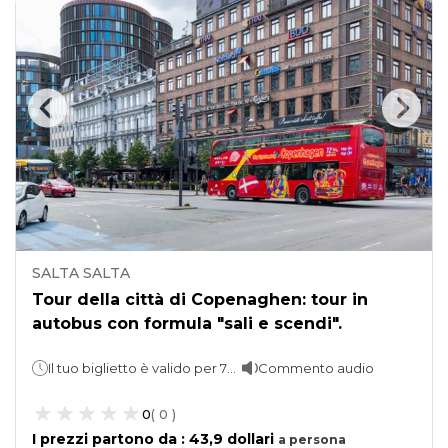
SALTA SALTA
Tour della città di Copenaghen: tour in
autobus con formula "sali e scendi".
Il tuo biglietto è valido per 72 ore. Itinerario Classico di Copenaghen - 90 minuti. Itinerario Urbano Verde - 45 minuti. Itinerario Colorato di Copenaghen - 55 minuti.
Commento audio
0
(
0
)
I prezzi partono da
:
43,9 dollari
a
persona