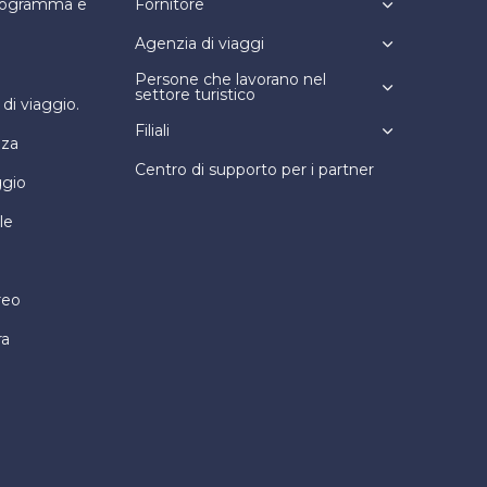
programma e
Fornitore
Agenzia di viaggi
Persone che lavorano nel
settore turistico
i viaggio.
Filiali
nza
Centro di supporto per i partner
ggio
le
reo
ra