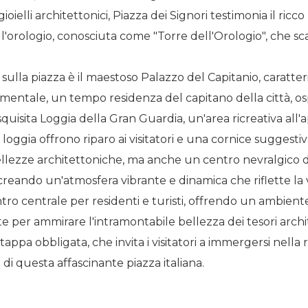
oielli architettonici, Piazza dei Signori testimonia il ricco
ll'orologio, conosciuta come "Torre dell'Orologio", che sc
o sulla piazza è il maestoso Palazzo del Capitanio, caratte
ntale, un tempo residenza del capitano della città, ospit
 squisita Loggia della Gran Guardia, un'area ricreativa al
oggia offrono riparo ai visitatori e una cornice suggestiv
ellezze architettoniche, ma anche un centro nevralgico de
 creando un'atmosfera vibrante e dinamica che riflette la v
ro centrale per residenti e turisti, offrendo un ambiente
e per ammirare l'intramontabile bellezza dei tesori archi
appa obbligata, che invita i visitatori a immergersi nella ri
i questa affascinante piazza italiana.