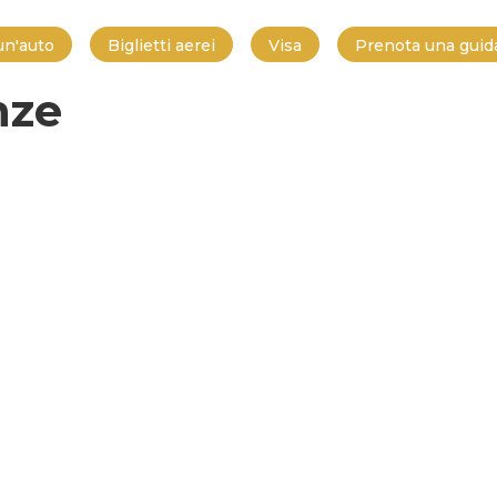
un'auto
Biglietti aerei
Visa
Prenota una guida
nze