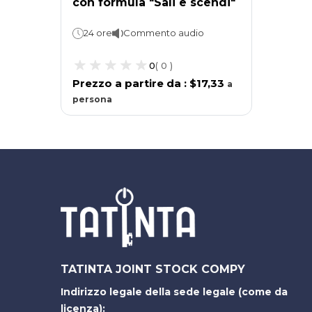
con formula "Sali e scendi"
24 ore
Commento audio
0
(
0
)
Prezzo a partire da
:
$17,33
a
persona
TATINTA JOINT STOCK COMPY
Indirizzo legale della sede legale (come da
licenza):