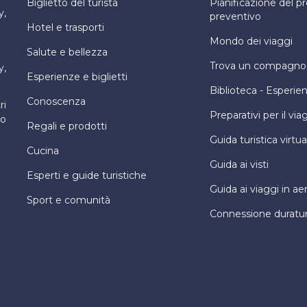
Biglietto del turista
Pianificazione del 
y,
preventivo
Hotel e trasporti
Mondo dei viaggi
Salute e bellezza
Trova un compagno d
y,
Esperienze e biglietti
Biblioteca - Esperie
Conoscenza
ri
Preparativi per il via
ro
Regali e prodotti
Guida turistica virtua
Cucina
Guida ai visti
Esperti e guide turistiche
Guida ai viaggi in ae
Sport e comunità
Connessione duratu