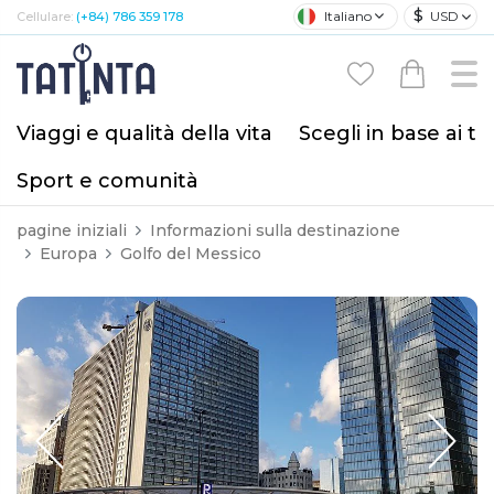
$
Italiano
USD
Cellulare:
(+84) 786 359 178
Viaggi e qualità della vita
Scegli in base ai tu
Sport e comunità
pagine iniziali
Informazioni sulla destinazione
Europa
Golfo del Messico