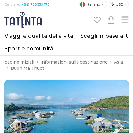
$
Italiano
USD
Cellulare:
(+84) 786 359 178
Viaggi e qualità della vita
Scegli in base ai tu
Sport e comunità
pagine iniziali
Informazioni sulla destinazione
Asia
Buon Ma Thuot