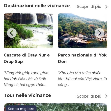
Destinazioni nelle vicinanze
Scopri di più
Cascate di Dray Nur e
Parco nazionale di Yok
Drap Sap
Don
“Vùng đất giáp ranh giữa
“Khu bảo tồn thiên nhiên
hai tỉnh Đắk Lắk và Đắk
lớn thứ hai của Việt Nam, là
Nông có hai ngọn thác...
công...
Tour nelle vicinanze
Scopri di più
Scelta migliore