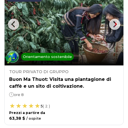
Orientamento sostenibile
TOUR PRIVATO DI GRUPPO
Buon Ma Thuot: Visita una piantagione di
caffè e un sito di coltivazione.
ore 8
5
(
2
)
Prezzi a partire da
63,38 $
/
ospite