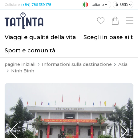
$
Italiano
USD
Cellulare:
(+84) 786 359 178
Viaggi e qualità della vita
Scegli in base ai tu
Sport e comunità
pagine iniziali
Informazioni sulla destinazione
Asia
Ninh Binh