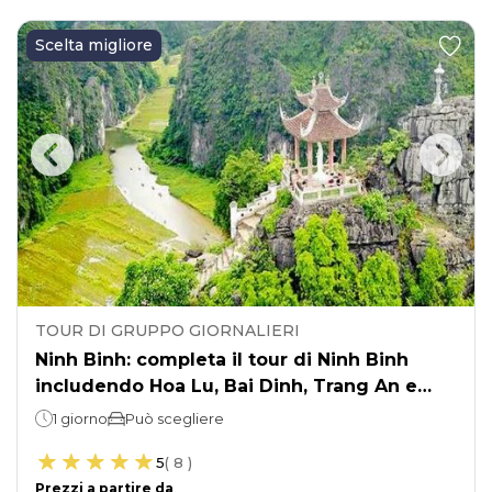
Scelta migliore
TOUR DI GRUPPO GIORNALIERI
Ninh Binh: completa il tour di Ninh Binh
includendo Hoa Lu, Bai Dinh, Trang An e
Mua Cave.
1 giorno
Può scegliere
5
(
8
)
Prezzi a partire da