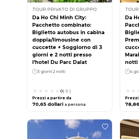
TOUR PRIVATO DI GRUPPO
TOUR
Da Ho Chi Minh City:
Da Ho
Pacchetto combinato:
Pacc
Biglietto autobus in cabina
Bigli
doppia/limousine con
Prem
cuccette + Soggiorno di 3
cucce
giorni e 2 notti presso
Marai
l'hotel Du Parc Dalat
notti
3 giorni 2 notti
4 gio
0
(
0
)
Prezzi a partire da
Prezzi
70,65 dollari
78,8
a
persona