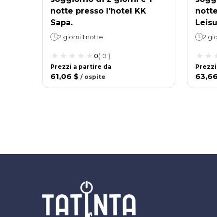
notte presso l'hotel KK
notte
Sapa.
Leisu
2 giorni 1 notte
2 gio
0
(
0
)
Prezzi a partire da
Prezzi
61,06 $
63,6
/
ospite