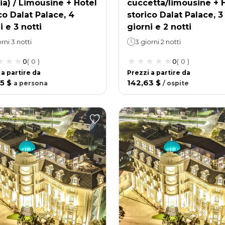
a) / Limousine + Hotel
cuccetta/limousine + 
co Dalat Palace, 4
storico Dalat Palace, 3
i e 3 notti
giorni e 2 notti
rni 3 notti
3 giorni 2 notti
0
(
0
)
0
(
0
)
 a partire da
Prezzi a partire da
5 $
142,63 $
a
persona
/
ospite