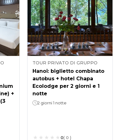
PO
TOUR PRIVATO DI GRUPPO
Hanoi: biglietto combinato
autobus + hotel Chapa
emium
Ecolodge per 2 giorni e 1
ine) +
notte
(3
2 giorni 1 notte
0
(
0
)