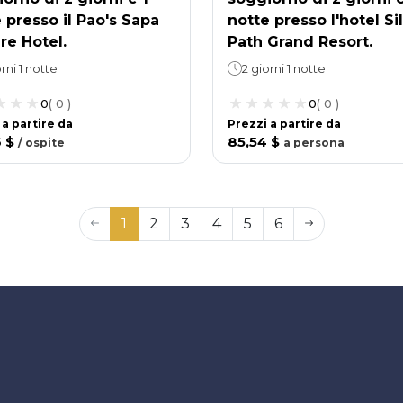
 presso il Pao's Sapa
notte presso l'hotel Si
re Hotel.
Path Grand Resort.
rni 1 notte
2 giorni 1 notte
0
(
0
)
0
(
0
)
 a partire da
Prezzi a partire da
6 $
85,54 $
/
ospite
a
persona
1
2
3
4
5
6