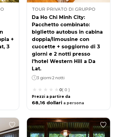
PO
TOUR PRIVATO DI GRUPPO
Da Ho Chi Minh City:
Pacchetto combinato:
on
biglietto autobus in cabina
ppia +
doppia/limousine con
t, 3
cuccette + soggiorno di 3
giorni e 2 notti presso
l'hotel Western Hill a Da
Lat.
3 giorni 2 notti
0
(
0
)
Prezzi a partire da
68,16 dollari
a
persona