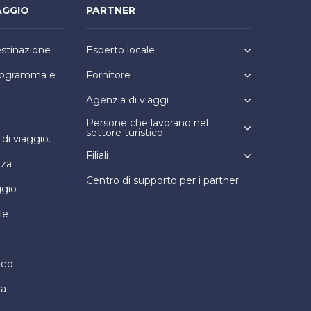
AGGIO
PARTNER
estinazione
Esperto locale
programma e
Fornitore
Agenzia di viaggi
Persone che lavorano nel
settore turistico
i viaggio.
Filiali
nza
Centro di supporto per i partner
ggio
le
reo
ra