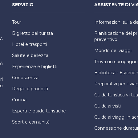
SERVIZIO
ASSISTENTE DI VI
Tour
Informazioni sulla d
Biglietto del turista
Pianificazione del 
y,
preventivo
Hotel e trasporti
Mondo dei viaggi
Salute e bellezza
Trova un compagno d
y,
Esperienze e biglietti
Biblioteca - Esperie
Conoscenza
ri
Preparativi per il via
ro
Regali e prodotti
Guida turistica virtua
Cucina
Guida ai visti
Esperti e guide turistiche
Guida ai viaggi in ae
Sport e comunità
Connessione duratu