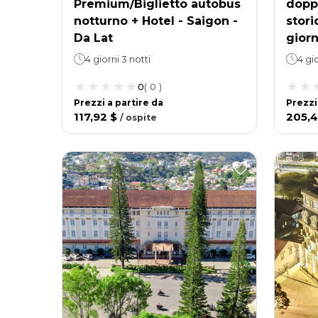
Premium/Biglietto autobus
doppi
notturno + Hotel - Saigon -
stori
Da Lat
giorn
4 giorni 3 notti
4 gio
0
(
0
)
Prezzi a partire da
Prezzi
117,92 $
205,4
/
ospite