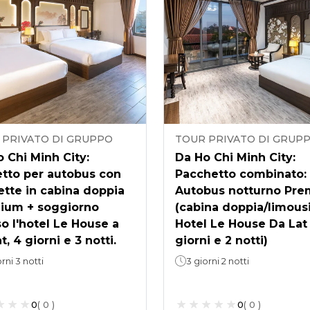
 PRIVATO DI GRUPPO
TOUR PRIVATO DI GRUP
 Chi Minh City:
Da Ho Chi Minh City:
etto per autobus con
Pacchetto combinato:
tte in cabina doppia
Autobus notturno Pr
ium + soggiorno
(cabina doppia/limous
o l'hotel Le House a
Hotel Le House Da Lat 
t, 4 giorni e 3 notti.
giorni e 2 notti)
rni 3 notti
3 giorni 2 notti
0
(
0
)
0
(
0
)