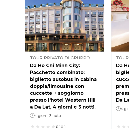
TOUR PRIVATO DI GRUPPO
TOUR
Da Ho Chi Minh City:
Da Ho
Pacchetto combinato:
bigli
biglietto autobus in cabina
cucce
doppia/limousine con
prem
cuccette + soggiorno
press
presso l'hotel Western Hill
Da La
a Da Lat, 4 giorni e 3 notti.
4 gio
4 giorni 3 notti
0
(
0
)