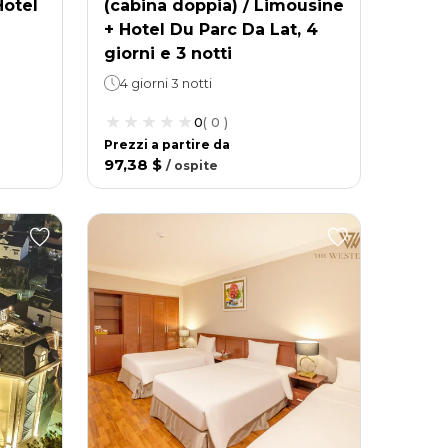
Hotel
(cabina doppia) / Limousine
+ Hotel Du Parc Da Lat, 4
giorni e 3 notti
4 giorni 3 notti
0
(
0
)
Prezzi a partire da
97,38 $
/
ospite