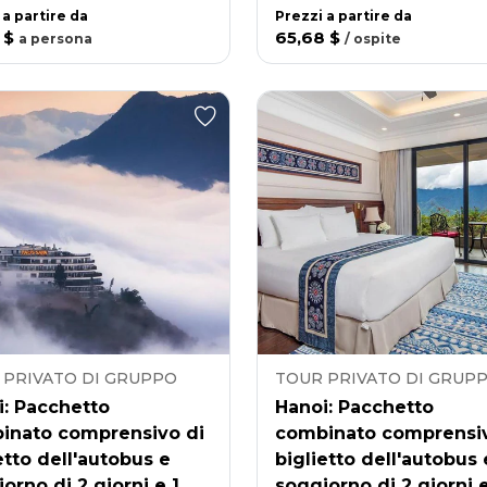
 a partire da
Prezzi a partire da
 $
65,68 $
a
persona
/
ospite
 PRIVATO DI GRUPPO
TOUR PRIVATO DI GRUP
i: Pacchetto
Hanoi: Pacchetto
inato comprensivo di
combinato comprensiv
etto dell'autobus e
biglietto dell'autobus 
orno di 2 giorni e 1
soggiorno di 2 giorni e