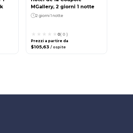
lk
MGallery, 2 giorni 1 notte
2 giorni 1 notte
0
(
0
)
Prezzi a partire da
$105,63
/
ospite