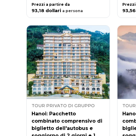
Prezzi a partire da
Prezzi
93,18 dollari
93,56
a
persona
TOUR PRIVATO DI GRUPPO
TOUR
Hanoi: Pacchetto
Hano
combinato comprensivo di
comb
biglietto dell'autobus e
bigli
soggiorno di 2 giorni e 1
soggi