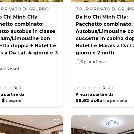
 PRIVATO DI GRUPPO
TOUR PRIVATO DI GRUP
 Chi Minh City:
Da Ho Chi Minh City:
hetto combinato:
Pacchetto combinato:
etto autobus in classe
Autobus/Limousine c
ium/Limousine con
cuccette in cabina do
tta doppia + Hotel Le
Hotel Le Marais a Da La
s a Da Lat, 4 giorni e 3
giorni e 2 notti
3 giorni 2 notti
rni 3 notti
0
(
0
)
0
(
0
)
 a partire da
Prezzi a partire da
6 $
58,62 dollari
/
ospite
a
persona