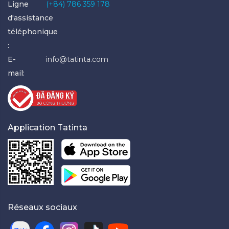
Ligne
(+84) 786 359 178
d'assistance
téléphonique
:
E-
info@tatinta.com
mail:
Application Tatinta
Réseaux sociaux