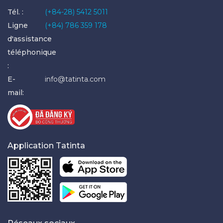
Tél. :
(+84-28) 5412 5011
Ligne
(+84) 786 359 178
d'assistance
téléphonique
:
E-
info@tatinta.com
mail:
Application Tatinta