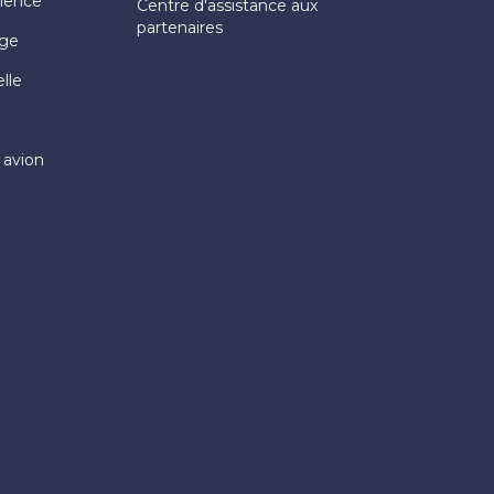
rience
Centre d'assistance aux
partenaires
age
elle
 avion