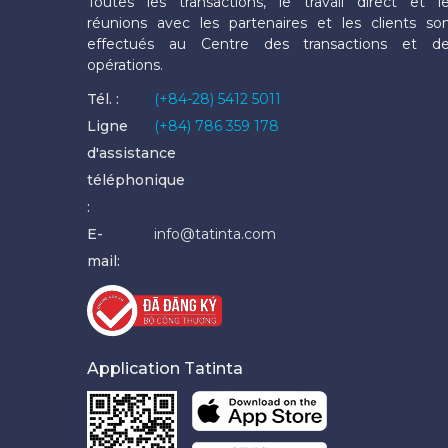
Toutes les transactions, le travail direct et l
réunions avec les partenaires et les clients so
effectués au Centre des transactions et d
opérations.
Tél. :
(+84-28) 5412 5011
Ligne
(+84) 786 359 178
d'assistance
téléphonique
:
E-
info@tatinta.com
mail:
Application Tatinta