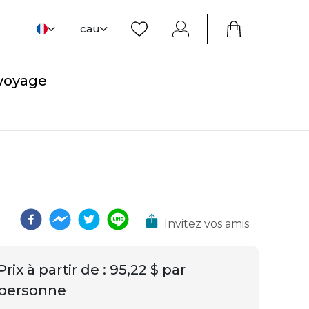
cau
 voyage
Invitez vos amis
Prix ​​à partir de
:
95,22 $ par
personne