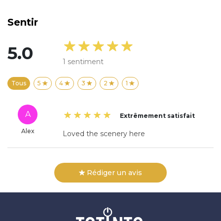
Sentir
5.0
1
sentiment
Tous
5
4
3
2
1
A
Extrêmement satisfait
Alex
Loved the scenery here
Rédiger un avis