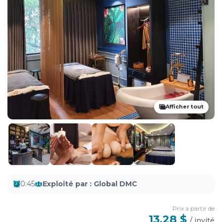
Afficher tout
0:45
Exploité par
:
Global DMC
Prix ​​à partir de
13,28 $
/
invité