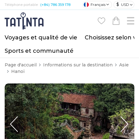
$
Français
USD
Téléphone portable :
(+84) 786 359 178
Voyages et qualité de vie
Choisissez selon v
Sports et communauté
Page d'accueil
Informations sur la destination
Asie
Hanoï