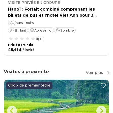
VISITE PRIVÉE EN GROUPE
Hanoï : Forfait combiné comprenant les
billets de bus et l'hôtel Viet Anh pour 3
jours et 2 nuits.
3 jours 2 nuits
Brillant
Après-midi
Sombre
0
(
0
)
Prix ​​à partir de
45,91 $
/
invité
Visites à proximité
Voir plus
Choix de premier ordre