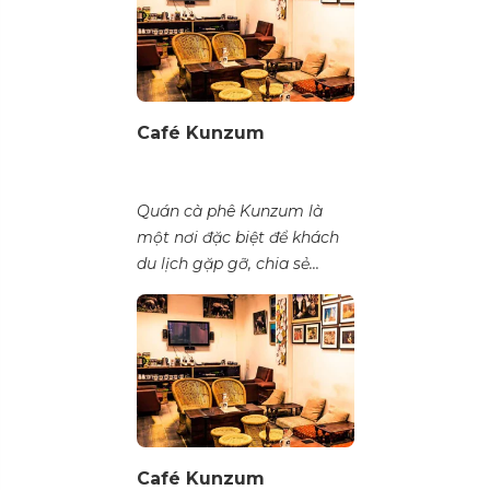
Café Kunzum
Quán cà phê Kunzum là
một nơi đặc biệt để khách
du lịch gặp gỡ, chia sẻ...
Café Kunzum