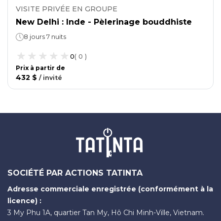
VISITE PRIVÉE EN GROUPE
New Delhi : Inde - Pèlerinage bouddhiste
8 jours 7 nuits
0
(
0
)
Prix ​​à partir de
432 $
/
invité
SOCIÉTÉ PAR ACTIONS TATINTA
Adresse commerciale enregistrée (conformément à la
licence) :
3 My Phu 1A, quartier Tan My, Hô Chi Minh-Ville, Vietnam.