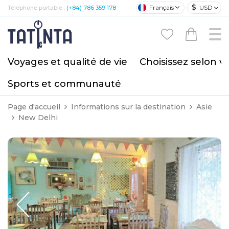
$
Français
USD
Téléphone portable :
(+84) 786 359 178
Voyages et qualité de vie
Choisissez selon v
Sports et communauté
Page d'accueil
Informations sur la destination
Asie
New Delhi