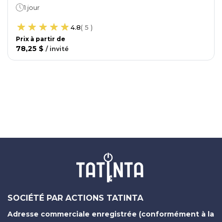
bleue
1 jour
4.8
(
5
)
Prix ​​à partir de
78,25 $
/
invité
SOCIÉTÉ PAR ACTIONS TATINTA
Adresse commerciale enregistrée (conformément à la