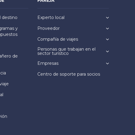
JE
PAREJA
l destino
Experto local
ogramas y
Proveedor
upuestos
Compañía de viajes
Personas que trabajan en el
sector turístico
añero de
Empresas
cia
Centro de soporte para socios
viaje
al
vión