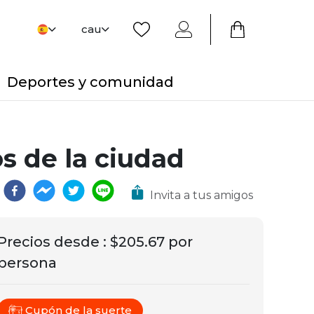
cau
Deportes y comunidad
os de la ciudad
Invita a tus amigos
Precios desde
:
$205.67 por
persona
Cupón de la suerte