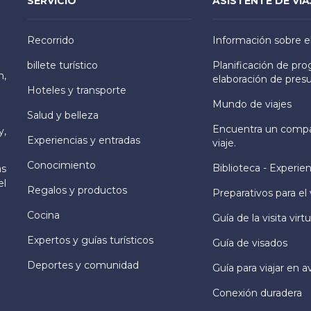
SERVICIO
ASISTENTE DE VIA
Recorrido
Información sobre e
billete turístico
Planificación de pr
h,
elaboración de pres
Hoteles y transporte
Mundo de viajes
Salud y belleza
Encuentra un comp
y,
Experiencias y entradas
viaje.
Conocimiento
Biblioteca - Experien
as
el
Regalos y productos
Preparativos para el 
Cocina
Guía de la visita virtu
Expertos y guías turísticos
Guía de visados
Deportes y comunidad
Guía para viajar en a
Conexión duradera