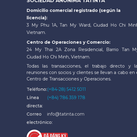
SOCIEDAD ANÓNIMA TATINTA
Domicilio comercial registrado (según la
licencia):
3 My Phu 1A, Tan My Ward, Ciudad Ho Chi Min
Vietnam.
Centro de Operaciones y Comercio:
24 My Thai 2A Zona Residencial, Barrio Tan M
Ciudad Ho Chi Minh, Vietnam.
Todas las transacciones, el trabajo directo y l
reuniones con socios y clientes se llevan a cabo en 
Centro de Transacciones y Operaciones.
Teléfono:
(+84-28) 5412 5011
Línea
(+84) 786 359 178
directa:
Correo
info@tatinta.com
electrónico: