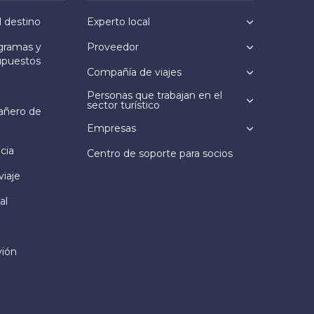
l destino
Experto local
ogramas y
Proveedor
upuestos
Compañía de viajes
Personas que trabajan en el
sector turístico
añero de
Empresas
cia
Centro de soporte para socios
viaje
al
vión