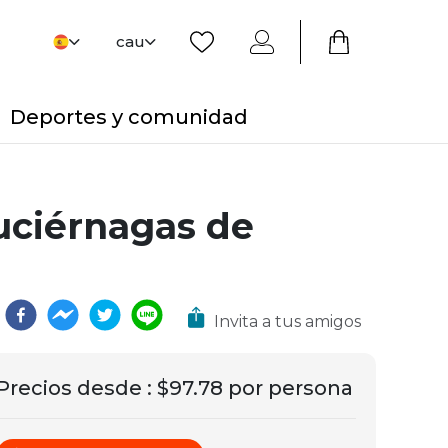
cau
Deportes y comunidad
luciérnagas de
Invita a tus amigos
Precios desde
:
$97.78 por persona