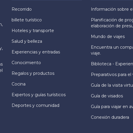
Recorrido
Información sobre e
billete turístico
Planificación de pr
h,
elaboración de pres
Hoteles y transporte
Mundo de viajes
Salud y belleza
Encuentra un comp
y,
Experiencias y entradas
viaje.
Conocimiento
Biblioteca - Experien
as
el
Regalos y productos
Preparativos para el 
Cocina
Guía de la visita virtu
Expertos y guías turísticos
Guía de visados
Deportes y comunidad
Guía para viajar en a
Conexión duradera