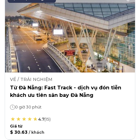
VÉ / TRẢI NGHIỆM
Từ Đà Nẵng: Fast Track - dịch vụ đón tiễn
khách ưu tiên sân bay Đà Nẵng
0 giờ 30 phút
4.7
(
15
)
Giá từ
$ 30.63
/
khách