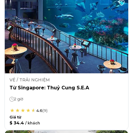
VÉ / TRẢI NGHIỆM
Từ Singapore: Thuỷ Cung S.E.A
2 giờ
4.6
(
9
)
Giá từ
$ 34.4
/
khách