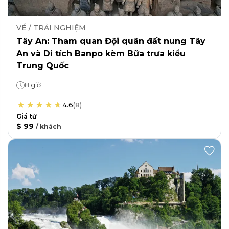
VÉ / TRẢI NGHIỆM
Tây An: Tham quan Đội quân đất nung Tây
An và Di tích Banpo kèm Bữa trưa kiểu
Trung Quốc
8 giờ
4.6
(
8
)
Giá từ
$ 99
/
khách