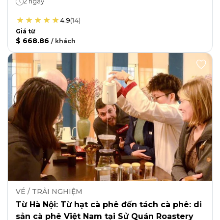
2 ngày
4.9
(
14
)
Giá từ
$ 668.86
/
khách
VÉ / TRẢI NGHIỆM
Từ Hà Nội: Từ hạt cà phê đến tách cà phê: di
sản cà phê Việt Nam tại Sử Quán Roastery