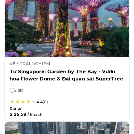
VÉ / TRẢI NGHIỆM
Từ Singapore: Garden by The Bay - Vườn
hoa Flower Dome & Đài quan sát SuperTree
2 giờ
4.4
(
8
)
Giá từ
$ 26.58
/
khách