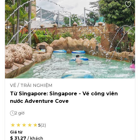
VÉ / TRẢI NGHIỆM
Từ Singapore: Singapore - Vé công viên
nước Adventure Cove
2 giờ
5
(
2
)
Giá từ
$ 31.27
/
khách