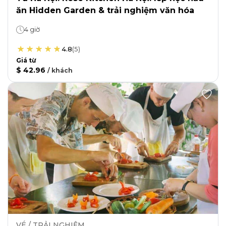
ăn Hidden Garden & trải nghiệm văn hóa
4 giờ
4.8
(
5
)
Giá từ
$ 42.96
/
khách
VÉ / TRẢI NGHIỆM