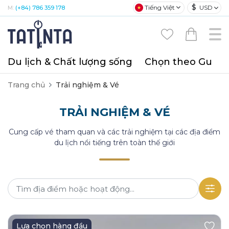
$
Tiếng Việt
USD
M:
(+84) 786 359 178
Du lịch & Chất lượng sống
Chọn theo Gu
T
Trang chủ
Trải nghiệm & Vé
TRẢI NGHIỆM & VÉ
Cung cấp vé tham quan và các trải nghiệm tại các địa điểm
du lịch nổi tiếng trên toàn thế giới
Lựa chọn hàng đầu