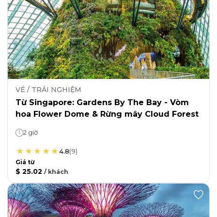
VÉ / TRẢI NGHIỆM
Từ Singapore: Gardens By The Bay - Vòm
hoa Flower Dome & Rừng mây Cloud Forest
2 giờ
4.8
(
9
)
Giá từ
$ 25.02
/
khách