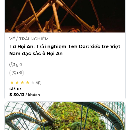
VÉ / TRẢI NGHIỆM
Từ Hội An: Trải nghiệm Teh Dar: xiếc tre Việt
Nam đặc sắc ở Hội An
1 giờ
Tối
4
(
1
)
Giá từ
$ 30.13
/
khách