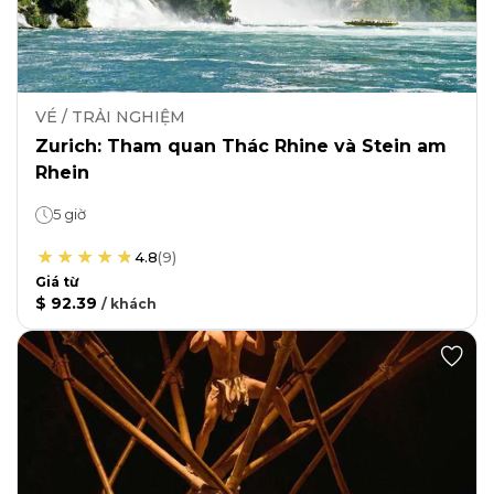
VÉ / TRẢI NGHIỆM
Zurich: Tham quan Thác Rhine và Stein am
Rhein
5 giờ
4.8
(
9
)
Giá từ
$ 92.39
/
khách