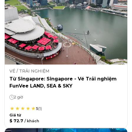
VÉ / TRẢI NGHIỆM
Từ Singapore: Singapore - Vé Trải nghiệm
FunVee LAND, SEA & SKY
2 giờ
5
(
1
)
Giá từ
$ 72.7
/
khách