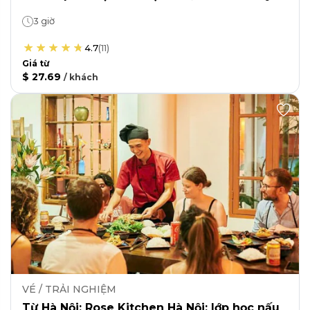
3 giờ
4.7
(
11
)
Giá từ
$ 27.69
/
khách
VÉ / TRẢI NGHIỆM
Từ Hà Nội: Rose Kitchen Hà Nội: lớp học nấu