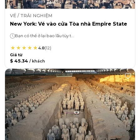
VÉ / TRẢI NGHIỆM
New York: Vé vào cửa Tòa nhà Empire State
Bạn có thể ở lại bao lâu tùy thích!
4.8
(
12
)
Giá từ
$ 45.34
/
khách