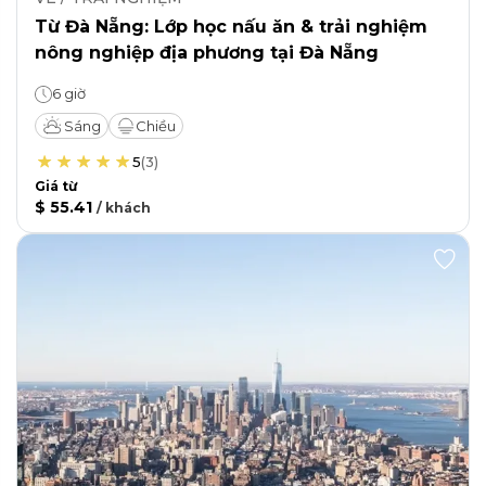
Từ Đà Nẵng: Lớp học nấu ăn & trải nghiệm
nông nghiệp địa phương tại Đà Nẵng
6 giờ
Sáng
Chiều
5
(
3
)
Giá từ
$ 55.41
/
khách