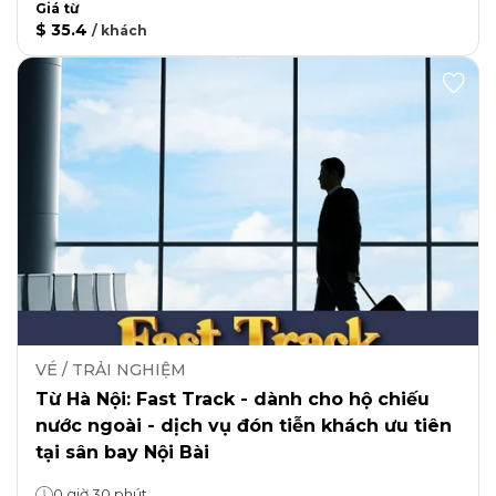
Giá từ
$ 35.4
/
khách
VÉ / TRẢI NGHIỆM
Từ Hà Nội: Fast Track - dành cho hộ chiếu
nước ngoài - dịch vụ đón tiễn khách ưu tiên
tại sân bay Nội Bài
0 giờ 30 phút