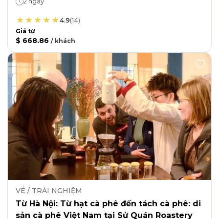
2 ngày
4.9
(
14
)
Giá từ
$ 668.86
/
khách
VÉ / TRẢI NGHIỆM
Từ Hà Nội: Từ hạt cà phê đến tách cà phê: di
sản cà phê Việt Nam tại Sử Quán Roastery