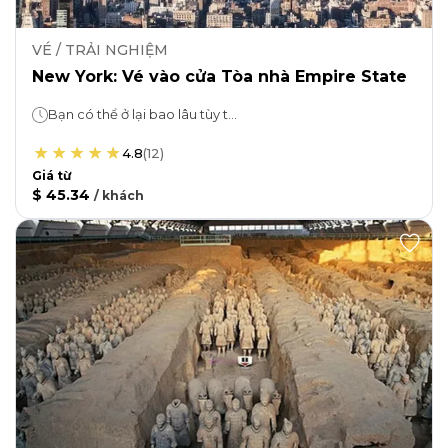
VÉ / TRẢI NGHIỆM
New York: Vé vào cửa Tòa nhà Empire State
Bạn có thể ở lại bao lâu tùy thích!
4.8
(
12
)
Giá từ
$ 45.34
/
khách