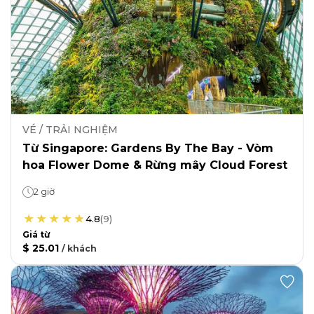
VÉ / TRẢI NGHIỆM
Từ Singapore: Gardens By The Bay - Vòm
hoa Flower Dome & Rừng mây Cloud Forest
2 giờ
4.8
(
9
)
Giá từ
$ 25.01
/
khách