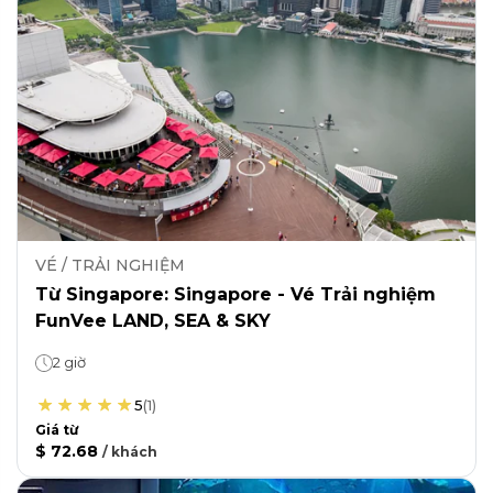
VÉ / TRẢI NGHIỆM
Từ Singapore: Singapore - Vé Trải nghiệm
FunVee LAND, SEA & SKY
2 giờ
5
(
1
)
Giá từ
$ 72.68
/
khách