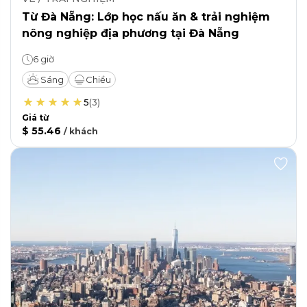
Từ Đà Nẵng: Lớp học nấu ăn & trải nghiệm
nông nghiệp địa phương tại Đà Nẵng
6 giờ
Sáng
Chiều
5
(
3
)
Giá từ
$ 55.46
/
khách