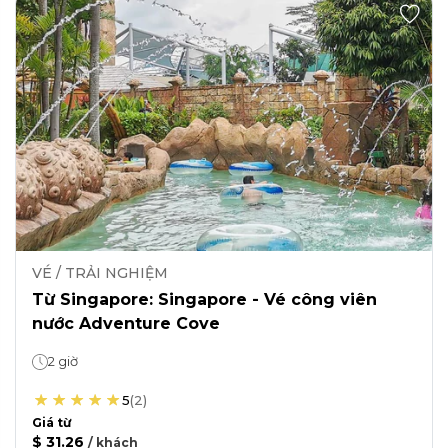
VÉ / TRẢI NGHIỆM
Từ Singapore: Singapore - Vé công viên
nước Adventure Cove
2 giờ
5
(
2
)
Giá từ
$ 31.26
/
khách