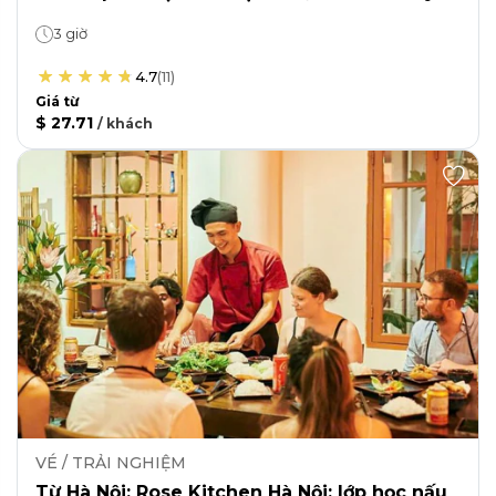
3 giờ
4.7
(
11
)
Giá từ
$ 27.71
/
khách
VÉ / TRẢI NGHIỆM
Từ Hà Nội: Rose Kitchen Hà Nội: lớp học nấu