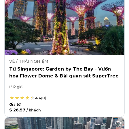
VÉ / TRẢI NGHIỆM
Từ Singapore: Garden by The Bay - Vườn
hoa Flower Dome & Đài quan sát SuperTree
2 giờ
4.4
(
8
)
Giá từ
$ 26.57
/
khách