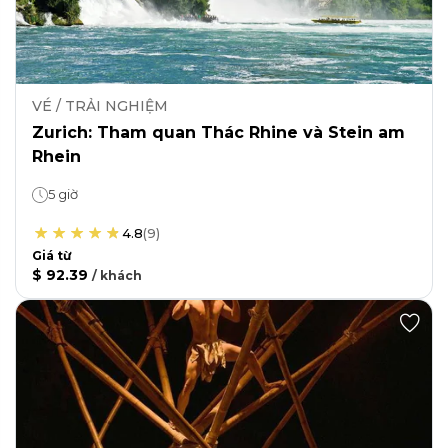
VÉ / TRẢI NGHIỆM
Zurich: Tham quan Thác Rhine và Stein am
Rhein
5 giờ
4.8
(
9
)
Giá từ
$ 92.39
/
khách