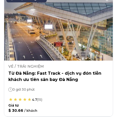
VÉ / TRẢI NGHIỆM
Từ Đà Nẵng: Fast Track - dịch vụ đón tiễn
khách ưu tiên sân bay Đà Nẵng
0 giờ 30 phút
4.7
(
15
)
Giá từ
$ 30.66
/
khách