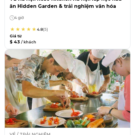
ăn Hidden Garden & trải nghiệm văn hóa
4 giờ
4.8
(
5
)
Giá từ
$ 43
/
khách
VÉ / TRẢI NGHIỆM