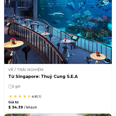
VÉ / TRẢI NGHIỆM
Từ Singapore: Thuỷ Cung S.E.A
2 giờ
4.6
(
9
)
Giá từ
$ 34.39
/
khách