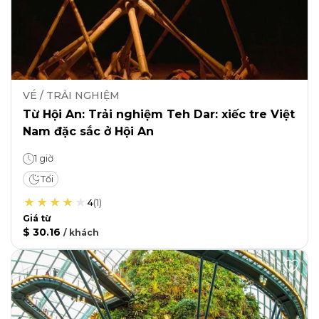
VÉ / TRẢI NGHIỆM
Từ Hội An: Trải nghiệm Teh Dar: xiếc tre Việt
Nam đặc sắc ở Hội An
1 giờ
Tối
4
(
1
)
Giá từ
$ 30.16
/
khách