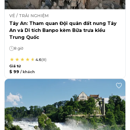
VÉ / TRẢI NGHIỆM
Tây An: Tham quan Đội quân đất nung Tây
An và Di tích Banpo kèm Bữa trưa kiểu
Trung Quốc
8 giờ
4.6
(
8
)
Giá từ
$ 99
/
khách