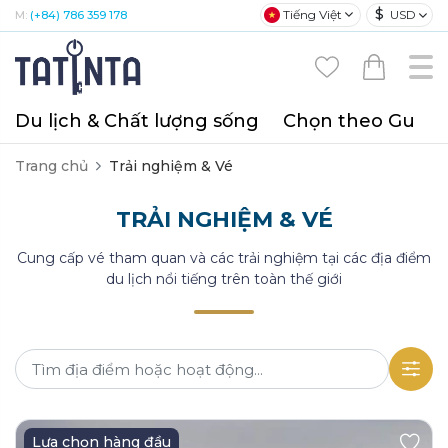
$
Tiếng Việt
USD
M:
(+84) 786 359 178
Du lịch & Chất lượng sống
Chọn theo Gu
T
Trang chủ
Trải nghiệm & Vé
TRẢI NGHIỆM & VÉ
Cung cấp vé tham quan và các trải nghiệm tại các địa điểm
du lịch nổi tiếng trên toàn thế giới
Lựa chọn hàng đầu