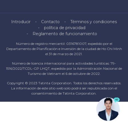
Introducir
Contacto
Términos y condiciones
política de privacidad
Reglamento de funcionamiento
Número de registro mercantil: 0316781007, expedido por el
Departamento de Planificación e Inversión de la ciudad de Ho Chi Minh
el 31 de marzo de 2021.
Número de licencia internacional para actividades turísticas: 79-
1516/2022/TCDL-GP LHQT, expedida por la Administración Nacional de
Turismo de Vietnam el 6 de octubre de 2022.
Copyright © 2023 Tatinta Corporation. Todos los derechos reservados.
La información de este sitio web solo podrá ser republicada con el
consentimiento de Tatinta Corporation.