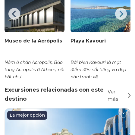
Museo de la Acrópolis
Playa Kavouri
Nằm ở chân Acropolis, Bảo
Bãi biển Kavouri là một
tàng Acropolis ở Athens, nổi
điểm đến nổi tiếng và đẹp
bật như...
như tranh vẽ,...
Excursiones relacionadas con este
Ver
destino
más
La mejor opción