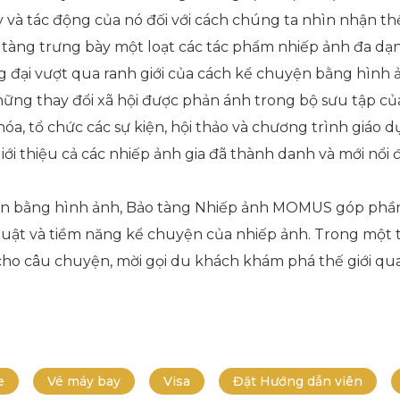
 và tác động của nó đối với cách chúng ta nhìn nhận thế 
tàng trưng bày một loạt các tác phẩm nhiếp ảnh đa dạng
g đại vượt qua ranh giới của cách kể chuyện bằng hình
hững thay đổi xã hội được phản ánh trong bộ sưu tập củ
a, tổ chức các sự kiện, hội thảo và chương trình giáo
giới thiệu cả các nhiếp ảnh gia đã thành danh và mới n
yện bằng hình ảnh, Bảo tàng Nhiếp ảnh MOMUS góp phầ
huật và tiềm năng kể chuyện của nhiếp ảnh. Trong một t
o câu chuyện, mời gọi du khách khám phá thế giới qua 
e
Vé máy bay
Visa
Đặt Hướng dẫn viên