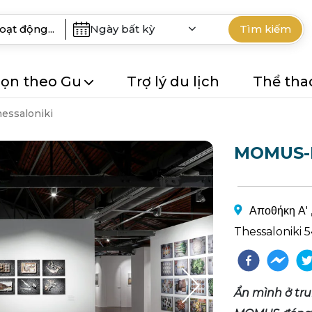
Ngày bất kỳ
Tìm kiếm
ọn theo Gu
Trợ lý du lịch
Thể tha
essaloniki
MOMUS-B
Αποθήκη Α' 
Thessaloniki 5
Ẩn mình ở tr