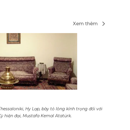
Xem thêm
Thessaloniki, Hy Lạp, bày tỏ lòng kính trọng đối với
ỳ hiện đại, Mustafa Kemal Atatürk.