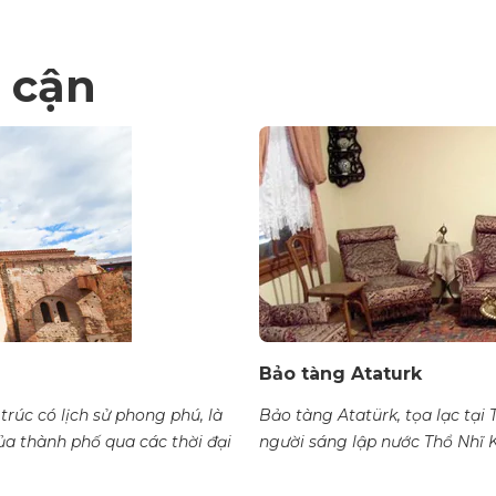
 cận
Bảo tàng Ataturk
trúc có lịch sử phong phú, là
Bảo tàng Atatürk, tọa lạc tại 
a thành phố qua các thời đại
người sáng lập nước Thổ Nhĩ K