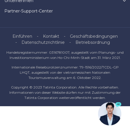
Unternehmen
Partner-Support-Center
Einführen
Kontakt
Geschäftsbedingungen
Datenschutzrichtlinie
Betriebsordnung
Handelsregisternummer: 0316781007, ausgestellt vom Planungs- und
Investitionsministerium von Ho-Chi-Minh-Stadt am 31. März 2021.
Internationale Reisebürolizenznummer: 79-1516/2022/TCDL-GP
LHQT, ausgestellt von der vietnamesischen Nationalen
Tourismusverwaltung am 6. Oktober 2022.
Copyright © 2023 Tatinta Corporation. Alle Rechte vorbehalten.
Informationen von dieser Website dürfen nur mit Zustimmung der
Tatinta Corporation weiterveröffentlicht werden.