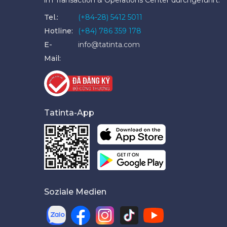
im Transaction & Operations Center durchgeführt.
Tel.:
(+84-28) 5412 5011
Hotline:
(+84) 786 359 178
E-
info@tatinta.com
Mail:
Tatinta-App
Soziale Medien