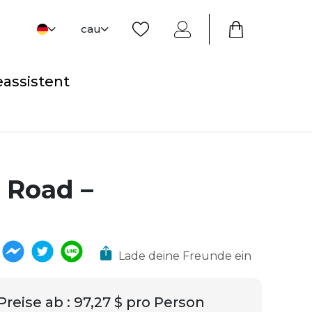
cau
eassistent
 Road –
Lade deine Freunde ein
Preise ab
:
97,27 $ pro Person