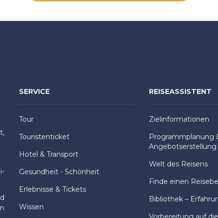
SERVICE
REISEASSISTENT
Tour
Zielinformationen
:
t,
Touristenticket
Programmplanung 
Angebotserstellung
Hotel & Transport
Welt des Reisens
i-
Gesundheit - Schönheit
Finde einen Reisebeg
Erlebnisse & Tickets
nd
Bibliothek – Erfahru
Wissen
en
Vorbereitung auf di