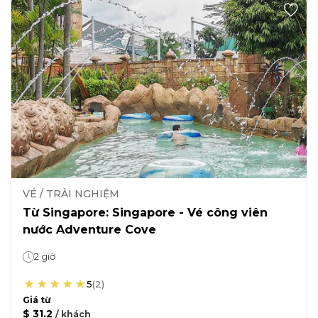
VÉ / TRẢI NGHIỆM
Từ Singapore: Singapore - Vé công viên
nước Adventure Cove
2 giờ
5
(
2
)
Giá từ
$ 31.2
/
khách