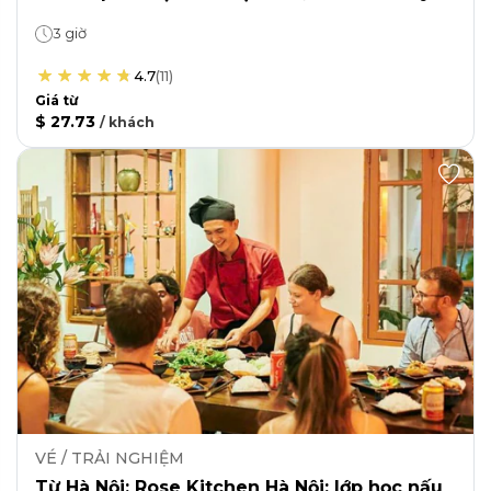
3 giờ
4.7
(
11
)
Giá từ
$ 27.73
/
khách
VÉ / TRẢI NGHIỆM
Từ Hà Nội: Rose Kitchen Hà Nội: lớp học nấu