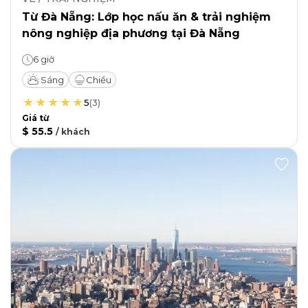
Từ Đà Nẵng: Lớp học nấu ăn & trải nghiệm
nông nghiệp địa phương tại Đà Nẵng
6 giờ
Sáng
Chiều
5
(
3
)
Giá từ
$ 55.5
/
khách