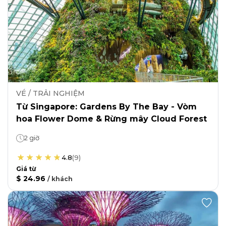
VÉ / TRẢI NGHIỆM
Từ Singapore: Gardens By The Bay - Vòm
hoa Flower Dome & Rừng mây Cloud Forest
2 giờ
4.8
(
9
)
Giá từ
$ 24.96
/
khách