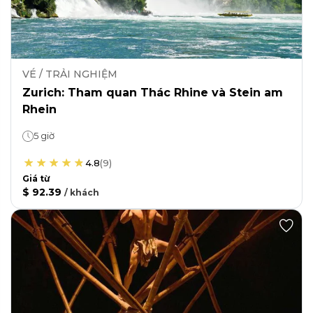
VÉ / TRẢI NGHIỆM
Zurich: Tham quan Thác Rhine và Stein am
Rhein
5 giờ
4.8
(
9
)
Giá từ
$ 92.39
/
khách