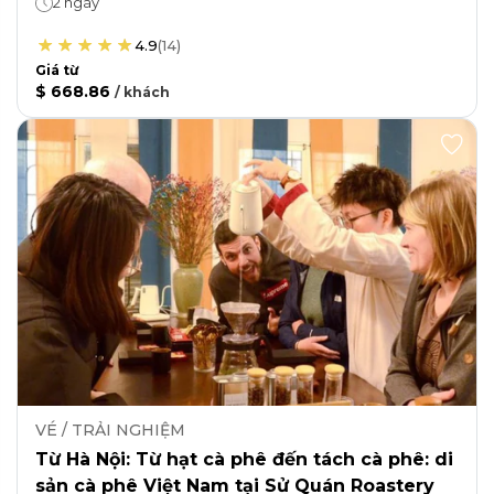
2 ngày
4.9
(
14
)
Giá từ
$ 668.86
/
khách
VÉ / TRẢI NGHIỆM
Từ Hà Nội: Từ hạt cà phê đến tách cà phê: di
sản cà phê Việt Nam tại Sử Quán Roastery