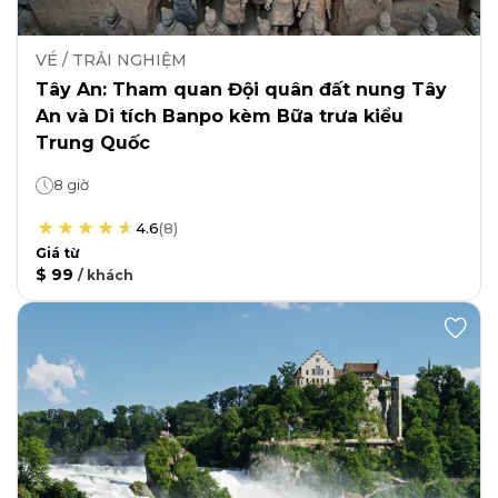
VÉ / TRẢI NGHIỆM
Tây An: Tham quan Đội quân đất nung Tây
An và Di tích Banpo kèm Bữa trưa kiểu
Trung Quốc
8 giờ
4.6
(
8
)
Giá từ
$ 99
/
khách