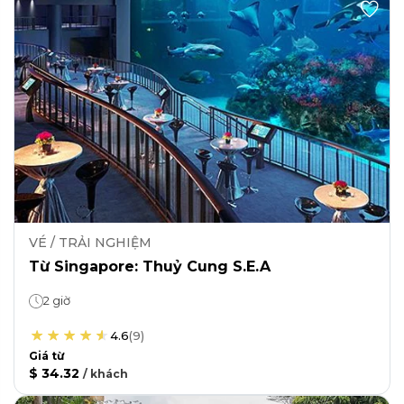
VÉ / TRẢI NGHIỆM
Từ Singapore: Thuỷ Cung S.E.A
2 giờ
4.6
(
9
)
Giá từ
$ 34.32
/
khách