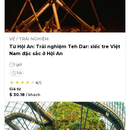
VÉ / TRẢI NGHIỆM
Từ Hội An: Trải nghiệm Teh Dar: xiếc tre Việt
Nam đặc sắc ở Hội An
1 giờ
Tối
4
(
1
)
Giá từ
$ 30.18
/
khách