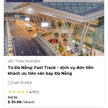
VÉ / TRẢI NGHIỆM
Từ Đà Nẵng: Fast Track - dịch vụ đón tiễn
khách ưu tiên sân bay Đà Nẵng
0 giờ 30 phút
4.7
(
15
)
Giá từ
$ 30.68
/
khách