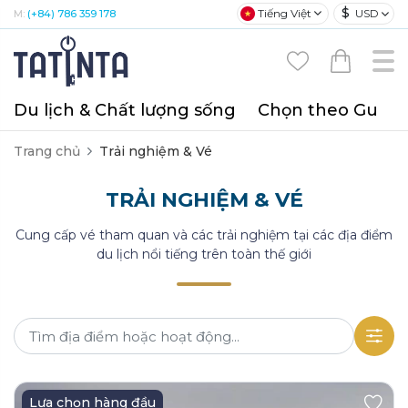
$
Tiếng Việt
USD
M:
(+84) 786 359 178
Du lịch & Chất lượng sống
Chọn theo Gu
T
Trang chủ
Trải nghiệm & Vé
TRẢI NGHIỆM & VÉ
Cung cấp vé tham quan và các trải nghiệm tại các địa điểm
du lịch nổi tiếng trên toàn thế giới
Lựa chọn hàng đầu