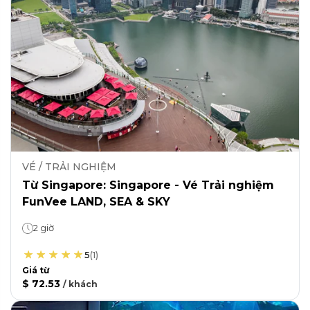
VÉ / TRẢI NGHIỆM
Từ Singapore: Singapore - Vé Trải nghiệm
FunVee LAND, SEA & SKY
2 giờ
5
(
1
)
Giá từ
$ 72.53
/
khách