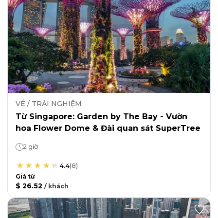
VÉ / TRẢI NGHIỆM
Từ Singapore: Garden by The Bay - Vườn
hoa Flower Dome & Đài quan sát SuperTree
2 giờ
4.4
(
8
)
Giá từ
$ 26.52
/
khách