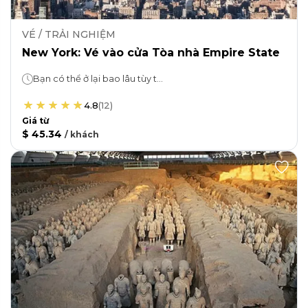
VÉ / TRẢI NGHIỆM
New York: Vé vào cửa Tòa nhà Empire State
Bạn có thể ở lại bao lâu tùy thích!
4.8
(
12
)
Giá từ
$ 45.34
/
khách