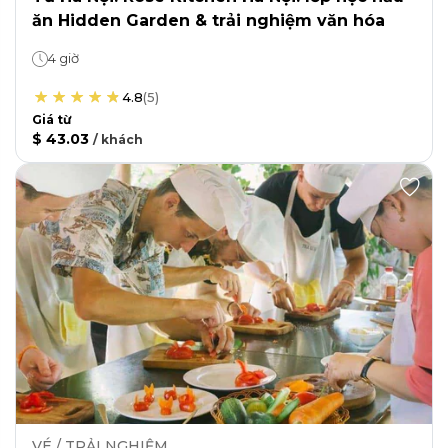
ăn Hidden Garden & trải nghiệm văn hóa
4 giờ
4.8
(
5
)
Giá từ
$ 43.03
/
khách
VÉ / TRẢI NGHIỆM