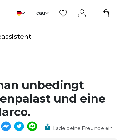
cau
eassistent
 man unbedingt
genpalast und eine
Marco.
Lade deine Freunde ein