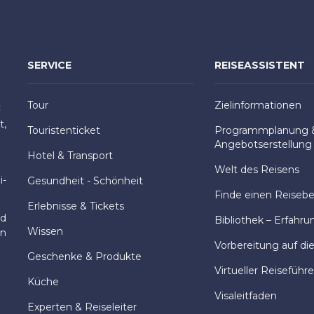
SERVICE
REISEASSISTENT
Tour
Zielinformationen
:
t,
Touristenticket
Programmplanung 
Angebotserstellung
Hotel & Transport
Welt des Reisens
i-
Gesundheit - Schönheit
Finde einen Reisebeg
Erlebnisse & Tickets
nd
Bibliothek – Erfahru
Wissen
en
Vorbereitung auf di
Geschenke & Produkte
Virtueller Reiseführe
Küche
Visaleitfaden
Experten & Reiseleiter