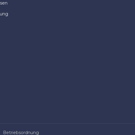
isen
dung
Betriebsordnung