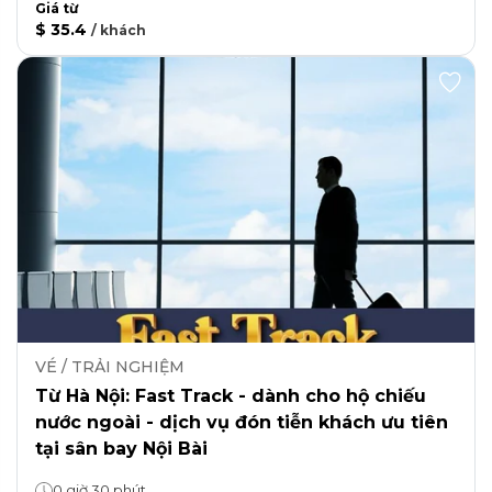
Giá từ
$ 35.4
/
khách
VÉ / TRẢI NGHIỆM
Từ Hà Nội: Fast Track - dành cho hộ chiếu
nước ngoài - dịch vụ đón tiễn khách ưu tiên
tại sân bay Nội Bài
0 giờ 30 phút