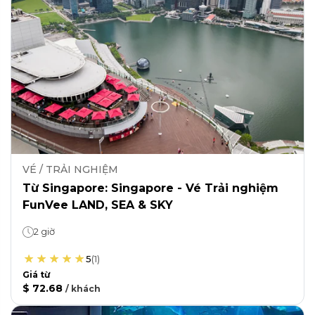
VÉ / TRẢI NGHIỆM
Từ Singapore: Singapore - Vé Trải nghiệm
FunVee LAND, SEA & SKY
2 giờ
5
(
1
)
Giá từ
$ 72.68
/
khách