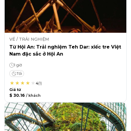
VÉ / TRẢI NGHIỆM
Từ Hội An: Trải nghiệm Teh Dar: xiếc tre Việt
Nam đặc sắc ở Hội An
1 giờ
Tối
4
(
1
)
Giá từ
$ 30.16
/
khách