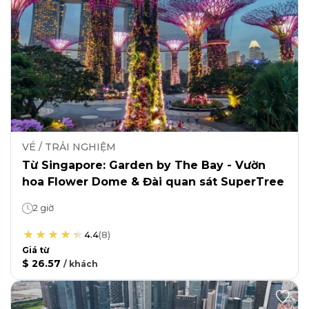
VÉ / TRẢI NGHIỆM
Từ Singapore: Garden by The Bay - Vườn
hoa Flower Dome & Đài quan sát SuperTree
2 giờ
4.4
(
8
)
Giá từ
$ 26.57
/
khách