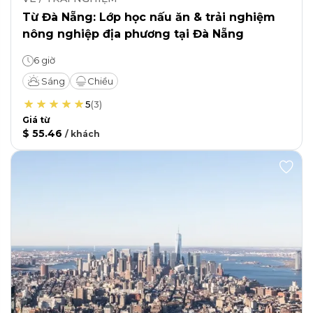
Từ Đà Nẵng: Lớp học nấu ăn & trải nghiệm
nông nghiệp địa phương tại Đà Nẵng
6 giờ
Sáng
Chiều
5
(
3
)
Giá từ
$ 55.46
/
khách