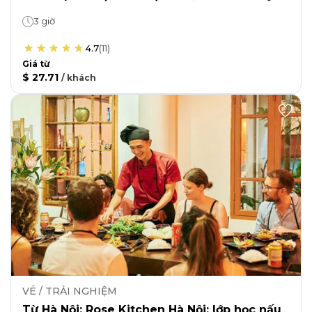
3 giờ
4.7
(
11
)
Giá từ
$ 27.71
/
khách
VÉ / TRẢI NGHIỆM
Từ Hà Nội: Rose Kitchen Hà Nội: lớp học nấu