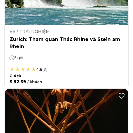
VÉ / TRẢI NGHIỆM
Zurich: Tham quan Thác Rhine và Stein am
Rhein
5 giờ
4.8
(
9
)
Giá từ
$ 92.39
/
khách