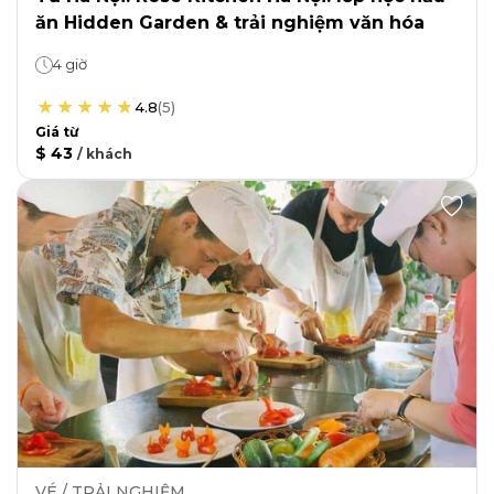
ăn Hidden Garden & trải nghiệm văn hóa
4 giờ
4.8
(
5
)
Giá từ
$ 43
/
khách
VÉ / TRẢI NGHIỆM