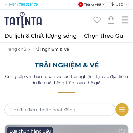
$
Tiếng Việt
USD
M:
(+84) 786 359 178
Du lịch & Chất lượng sống
Chọn theo Gu
T
Trang chủ
Trải nghiệm & Vé
TRẢI NGHIỆM & VÉ
Cung cấp vé tham quan và các trải nghiệm tại các địa điểm
du lịch nổi tiếng trên toàn thế giới
Lựa chọn hàng đầu