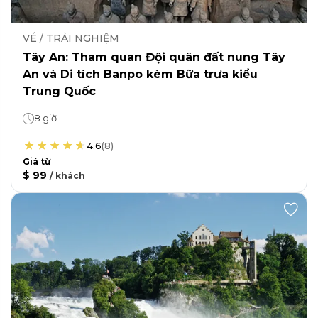
VÉ / TRẢI NGHIỆM
Tây An: Tham quan Đội quân đất nung Tây
An và Di tích Banpo kèm Bữa trưa kiểu
Trung Quốc
8 giờ
4.6
(
8
)
Giá từ
$ 99
/
khách