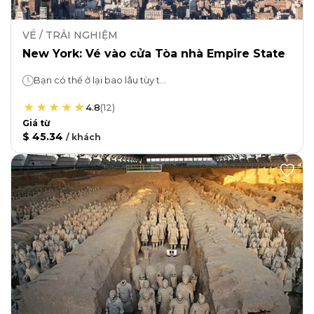
VÉ / TRẢI NGHIỆM
New York: Vé vào cửa Tòa nhà Empire State
Bạn có thể ở lại bao lâu tùy thích!
4.8
(
12
)
Giá từ
$ 45.34
/
khách