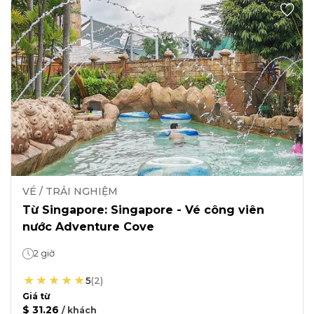
VÉ / TRẢI NGHIỆM
Từ Singapore: Singapore - Vé công viên
nước Adventure Cove
2 giờ
5
(
2
)
Giá từ
$ 31.26
/
khách