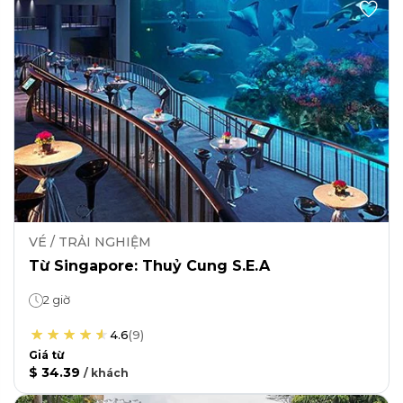
VÉ / TRẢI NGHIỆM
Từ Singapore: Thuỷ Cung S.E.A
2 giờ
4.6
(
9
)
Giá từ
$ 34.39
/
khách