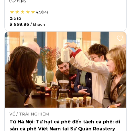
2 ngày
4.9
(
14
)
Giá từ
$ 668.86
/
khách
VÉ / TRẢI NGHIỆM
Từ Hà Nội: Từ hạt cà phê đến tách cà phê: di
sản cà phê Việt Nam tại Sử Quán Roastery