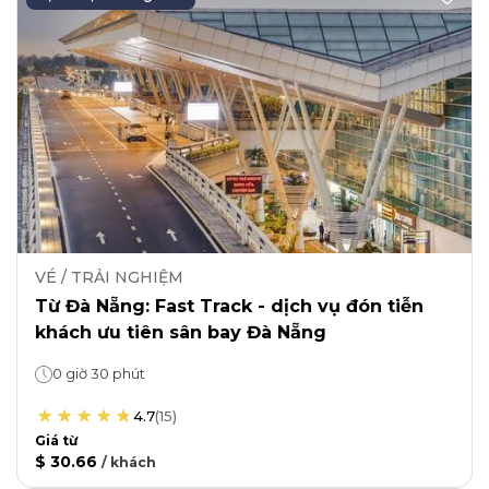
VÉ / TRẢI NGHIỆM
Từ Đà Nẵng: Fast Track - dịch vụ đón tiễn
khách ưu tiên sân bay Đà Nẵng
0 giờ 30 phút
4.7
(
15
)
Giá từ
$ 30.66
/
khách