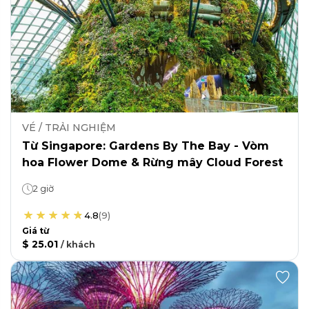
VÉ / TRẢI NGHIỆM
Từ Singapore: Gardens By The Bay - Vòm
hoa Flower Dome & Rừng mây Cloud Forest
2 giờ
4.8
(
9
)
Giá từ
$ 25.01
/
khách