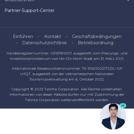
Partner-Support-Center
Einführen
Kontakt
Geschäftsbedingungen
Datenschutzrichtlinie
Betriebsordnung
Handelsregisternummer: 0316781007, ausgestellt vom Planungs- und
Investitionsministerium von Ho-Chi-Minh-Stadt am 31. März 2021.
Internationale Reisebürolizenznummer: 79-1516/2022/TCDL-GP
LHQT, ausgestellt von der vietnamesischen Nationalen
Tourismusverwaltung am 6. Oktober 2022.
Copyright © 2023 Tatinta Corporation. Alle Rechte vorbehalten.
Informationen von dieser Website dürfen nur mit Zustimmung der
Tatinta Corporation weiterveröffentlicht werden.