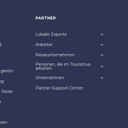
PARTNER
Lokaler Experte
&
Anbieter
Reiseunternehmen
Personen, die im Tourismus
arbeiten
leiter.
Unternehmen
ng
Partner-Support-Center
e Reise
r
isen