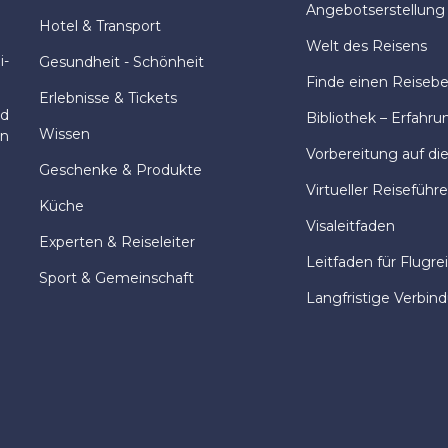
Angebotserstellung
Hotel & Transport
Welt des Reisens
i-
Gesundheit - Schönheit
Finde einen Reisebeg
Erlebnisse & Tickets
nd
Bibliothek – Erfahru
Wissen
en
Vorbereitung auf di
Geschenke & Produkte
Virtueller Reiseführe
Küche
Visaleitfaden
Experten & Reiseleiter
Leitfaden für Flugre
Sport & Gemeinschaft
Langfristige Verbin