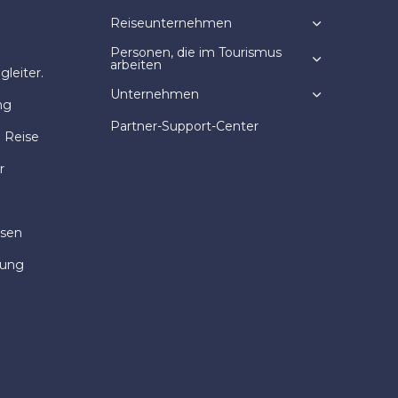
Reiseunternehmen
Personen, die im Tourismus
arbeiten
leiter.
Unternehmen
ng
Partner-Support-Center
e Reise
r
isen
dung