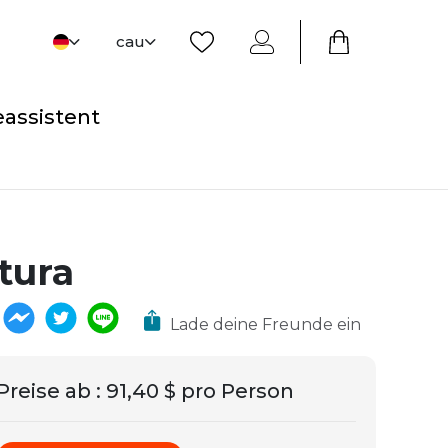
cau
eassistent
tura
Lade deine Freunde ein
Preise ab
:
91,40 $ pro Person