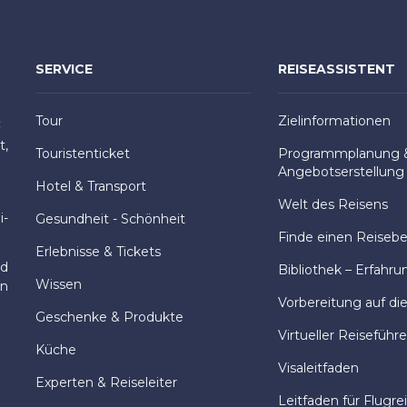
SERVICE
REISEASSISTENT
Tour
Zielinformationen
:
t,
Touristenticket
Programmplanung 
Angebotserstellung
Hotel & Transport
Welt des Reisens
i-
Gesundheit - Schönheit
Finde einen Reisebeg
Erlebnisse & Tickets
nd
Bibliothek – Erfahru
Wissen
en
Vorbereitung auf di
Geschenke & Produkte
Virtueller Reiseführe
Küche
Visaleitfaden
Experten & Reiseleiter
Leitfaden für Flugre