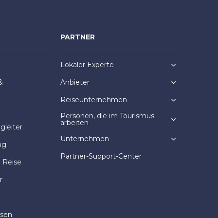
PARTNER
Lokaler Experte
&
Anbieter
Reiseunternehmen
Personen, die im Tourismus
arbeiten
leiter.
Unternehmen
ng
Partner-Support-Center
e Reise
r
isen