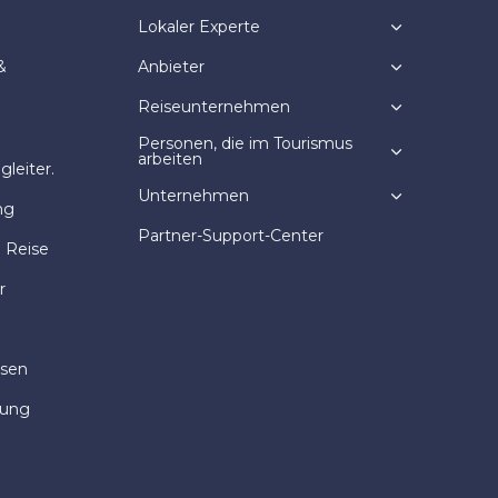
Lokaler Experte
&
Anbieter
Reiseunternehmen
Personen, die im Tourismus
arbeiten
leiter.
Unternehmen
ng
Partner-Support-Center
e Reise
r
isen
dung