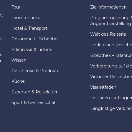
Tour
Zielinformationen
:
t,
Touristenticket
Programmplanung 
Angebotserstellung
Hotel & Transport
Welt des Reisens
i-
Gesundheit - Schönheit
Finde einen Reisebeg
Erlebnisse & Tickets
nd
Bibliothek – Erfahru
Wissen
en
Vorbereitung auf di
Geschenke & Produkte
Virtueller Reiseführe
Küche
Visaleitfaden
Experten & Reiseleiter
Leitfaden für Flugre
Sport & Gemeinschaft
Langfristige Verbin