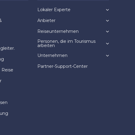
Lokaler Experte
&
Anbieter
Reiseunternehmen
Personen, die im Tourismus
arbeiten
leiter.
Unternehmen
ng
Partner-Support-Center
e Reise
r
isen
dung