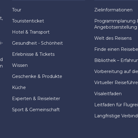
Tour
Zielinformationen
:
t,
Touristenticket
Programmplanung 
Angebotserstellung
Hotel & Transport
Welt des Reisens
i-
Gesundheit - Schönheit
Finde einen Reisebeg
Erlebnisse & Tickets
nd
Bibliothek – Erfahru
Wissen
en
Vorbereitung auf di
Geschenke & Produkte
Virtueller Reiseführe
Küche
Visaleitfaden
Experten & Reiseleiter
Leitfaden für Flugre
Sport & Gemeinschaft
Langfristige Verbin