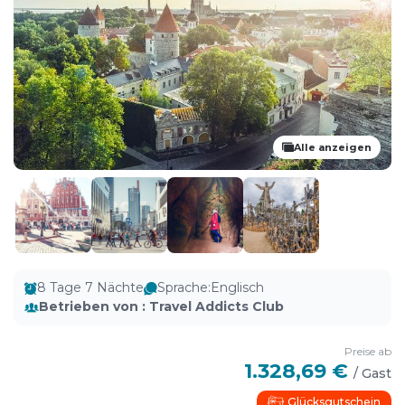
Alle anzeigen
8 Tage 7 Nächte
Sprache
:
Englisch
Betrieben von
:
Travel Addicts Club
Preise ab
1.328,69 €
/
Gast
Glücksgutschein