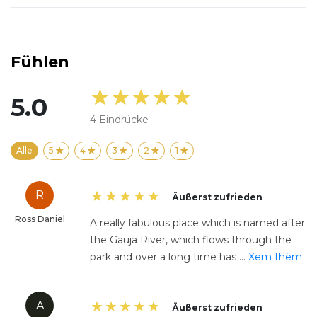
Fühlen
5.0
4
Eindrücke
Alle
5
4
3
2
1
R
Äußerst zufrieden
Ross Daniel
A really fabulous place which is named after
the Gauja River, which flows through the
park and over a long time has
...
Xem thêm
A
Äußerst zufrieden