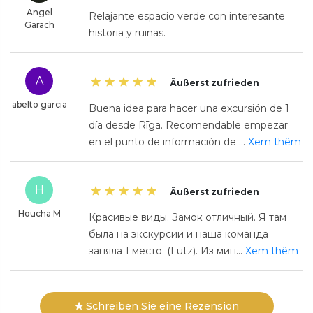
Angel
Relajante espacio verde con interesante
Garach
historia y ruinas.
A
Äußerst zufrieden
abelto garcia
Buena idea para hacer una excursión de 1
día desde Rīga. Recomendable empezar
en el punto de información de
...
Xem thêm
H
Äußerst zufrieden
Houcha M
Красивые виды. Замок отличный. Я там
была на экскурсии и наша команда
заняла 1 место. (Lutz). Из мин
...
Xem thêm
Schreiben Sie eine Rezension