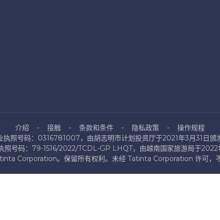
介绍
接触
条款和条件
隐私政策
操作规程
业执照号码：0316781007，由胡志明市计划投资厅于2021年3月31日颁
号码：79-1516/2022/TCDL-GP LHQT，由越南国家旅游局于202
atinta Corporation。保留所有权利。未经 Tatinta Corporation