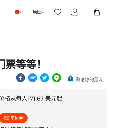
原因
门票等等！
邀请你的朋友
价格从
每人
171.67 美元起
幸运券